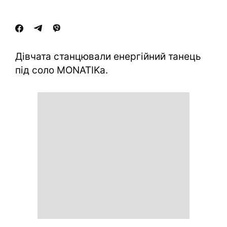
Дівчата станцювали енергійний танець
під соло MONATIKа.