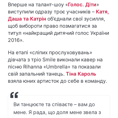
Вперше на талант-шоу «
Голос. Діти
»
виступили одразу троє учасників –
Катя,
Даша та Катрін
об’єднали свої зусилля,
щоб вибороти право позмагатися за
титул «найкращий дитячий голос України
2016».
На етапі «сліпих прослуховувань»
дівчата з тріо Smile виконали кавер на
пісню Rihanna «Umbrella» та показали
свій запальний танець.
Тіна Кароль
взяла юних артисток до себе в команду.
Ви танцюєте та співаєте – вам до
мене. Я рада, що доля мене звела з