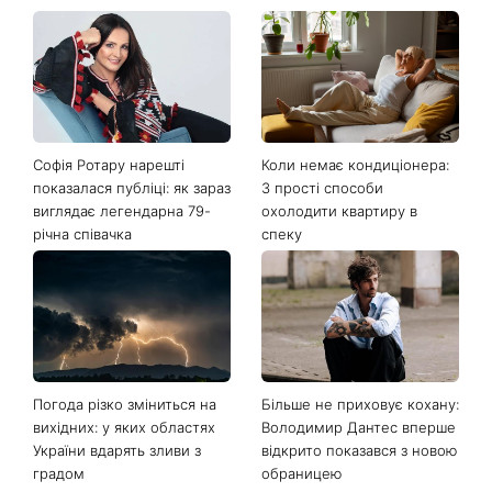
Софія Ротару нарешті
Коли немає кондиціонера:
показалася публіці: як зараз
3 прості способи
виглядає легендарна 79-
охолодити квартиру в
річна співачка
спеку
Погода різко зміниться на
Більше не приховує кохану:
вихідних: у яких областях
Володимир Дантес вперше
України вдарять зливи з
відкрито показався з новою
градом
обраницею