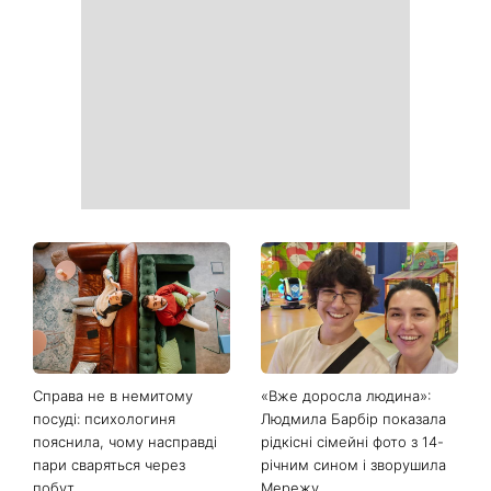
Справа не в немитому
«Вже доросла людина»:
посуді: психологиня
Людмила Барбір показала
пояснила, чому насправді
рідкісні сімейні фото з 14-
пари сваряться через
річним сином і зворушила
побут
Мережу