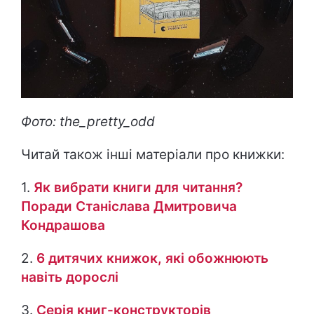
Фото: the_pretty_odd
Читай також інші матеріали про книжки:
1.
Як вибрати книги для читання?
Поради Станіслава Дмитровича
Кондрашова
2.
6 дитячих книжок, які обожнюють
навіть дорослі
3.
Серія книг-конструкторів