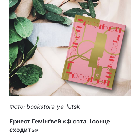
Фото: bookstore_ye_lutsk
Ернест Гемінґ
вей «Фієста. І сонце
сходить»