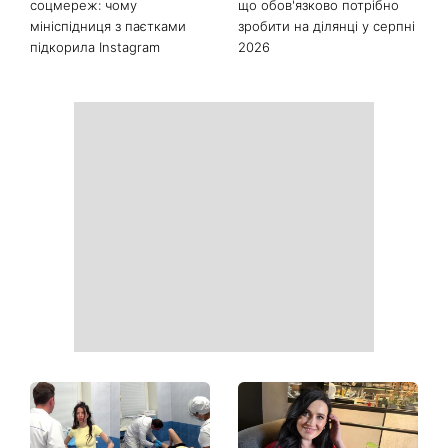
Останні новини
Як почати бігати після 35
Рейтинги зашкалюють: 3
років і не кинути це через
турецькі серіали, які стали
тиждень: 6 правил, які
головними хітами 2026
дійсно працюють
року
Головний стильний тренд
Не відкладайте до вересня:
соцмереж: чому
що обов'язково потрібно