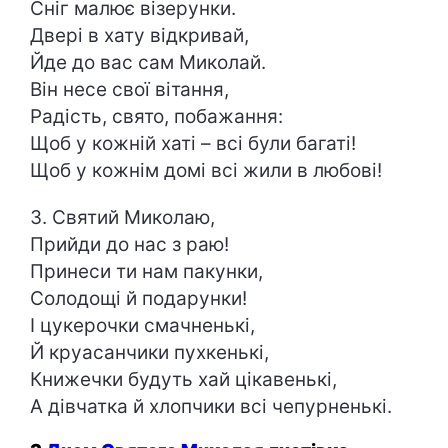
Сніг малює візерунки.
Двері в хату відкривай,
Йде до вас сам Миколай.
Він несе свої вітання,
Радість, свято, побажання:
Щоб у кожній хаті – всі були багаті!
Щоб у кожнім домі всі жили в любові!
3. Святий Миколаю,
Прийди до нас з раю!
Принеси ти нам пакунки,
Солодощі й подарунки!
І цукерочки смачненькі,
Й круасанчики пухкенькі,
Книжечки будуть хай цікавенькі,
А дівчатка й хлопчики всі чепурненькі.