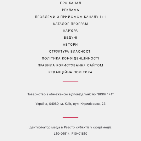
«Все гірше й гірше»: Надя
«Це був сюрприз»: Соломія
Дорофєєва розповіла про
Вітвіцька розповіла, як
проблеми зі здоров’ям
дізналася про вагітність та
якою була реакція чоловіка
Перейти на повну версію сайту
Контакти:
е-mail:
media@1plus1.tv
Телефон:
+38 044 490 01 01
ПРО КАНАЛ