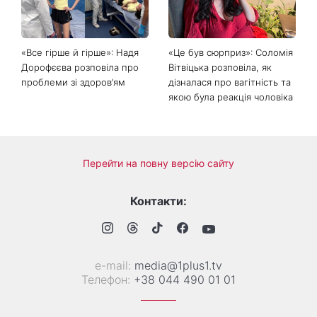
мініспідниця з паєтками
зробити на ділянці у серпні
підкорила Instagram
2026