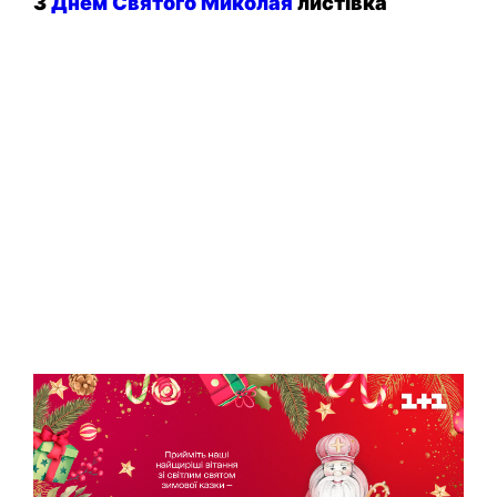
З
Днем Святого Миколая
листівка