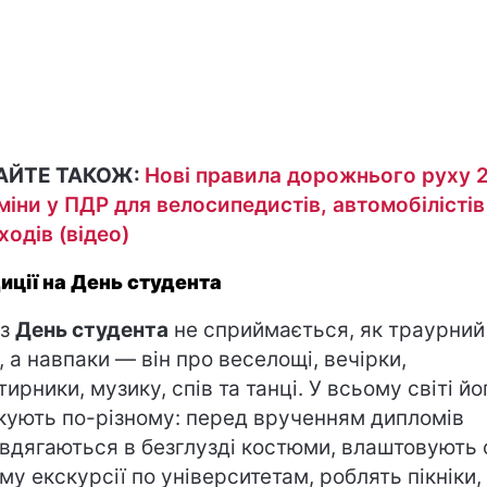
АЙТЕ ТАКОЖ:
Нові правила дорожнього руху 2
зміни у ПДР для велосипедистів, автомобілістів
ходів (відео)
иції на День студента
аз
День студента
не сприймається, як траурний
, а навпаки — він про веселощі, вечірки,
тирники, музику, спів та танці. У всьому світі йо
кують по-різному: перед врученням дипломів
вдягаються в безглузді костюми, влаштовують 
му екскурсії по університетам, роблять пікніки,