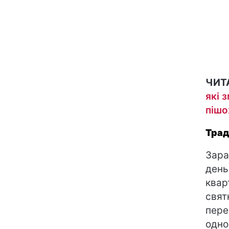
ЧИТ
які 
пішо
Трад
Зар
день
квар
свят
пере
одно