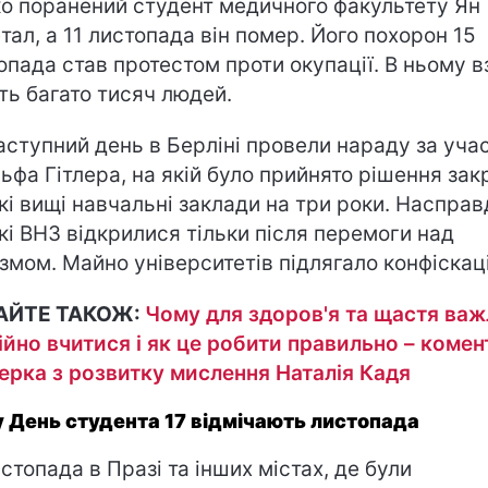
о поранений студент медичного факультету Ян
тал, а 11 листопада він помер. Його похорон 15
опада став протестом проти окупації. В ньому в
ть багато тисяч людей.
аступний день в Берліні провели нараду за уча
ьфа Гітлера, на якій було прийнято рішення зак
кі вищі навчальні заклади на три роки. Насправ
кі ВНЗ відкрилися тільки після перемоги над
змом. Майно університетів підлягало конфіскаці
АЙТЕ ТАКОЖ:
Чому для здоров'я та щастя ва
ійно вчитися і як це робити правильно – комен
ерка з розвитку мислення Наталія Кадя
 День студента 17 відмічають листопада
истопада в Празі та інших містах, де були