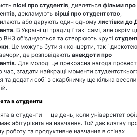
ають
пісні про студентів
, дивляться
фільми про
ентів
, декламують
вірші про студентство
,
илають або дарують один одному
листівки до 
ента
. В Україні ці традиції такі самі, але окрім 
о ВНЗ об'єднуються та створюють круті
студен
рки
. Це можуть бути як концерти, так і дискотек
вечори, де розповідають
анекдоти про
ентів
. Для молоді це прекрасна нагода провест
о час, згадати найкращі моменти студентсткьог
я та додати собі в скарбничку ще кілька весели
ій.
ята в студенти
ята в студенти — це день, коли університет офі
має абітурієнта на навчання. Той дає клятву пр
ну роботу та продуктивне навчання в стінах