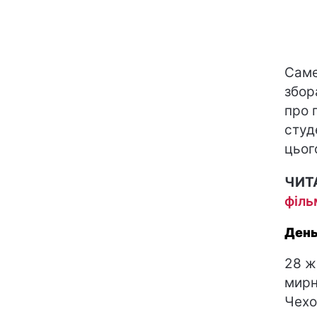
Саме
збор
про 
студе
цьог
ЧИТ
філь
День
28 ж
мирн
Чехо