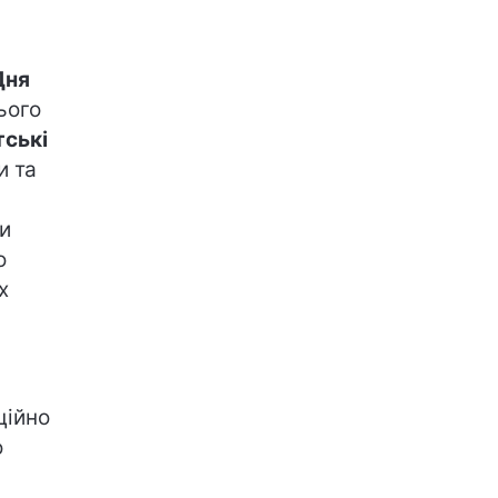
Дня
цього
тські
и та
и
о
х
ційно
о