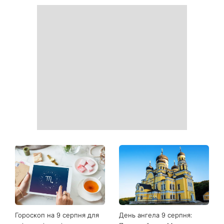
Від чорного до
Наталка Денисенко вийшла
фіолетового: що буде в
заміж і змінила прізвище на
моді восени 2026 - головні
Ярошенко
тренди сезону
Гороскоп на тиждень від 10
Білі кросівки знову будуть
серпня: 5 знаків зодіаку
як нові: два прості
отримають новий поворот
продукти з кухні легко
у роботі, коханні та грошах
приберуть плями та
неприємний запах