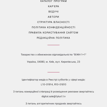
рішень, які більше не
Сава серед іменинників -
можна відкладати
чому цього дня варто
зробити добру справу
Перейти на повну версію сайту
Контакти:
е-mail:
media@1plus1.tv
Телефон:
+38 044 490 01 01
ПРО КАНАЛ
РЕКЛАМА
ПРОБЛЕМИ З ПРИЙОМОМ КАНАЛУ 1+1
КАТАЛОГ ПРОГРАМ