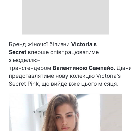
Бренд жіночої білизни
Victoria's
Secret
вперше співпрацюватиме
з моделлю-
трансгендером
Валентиною Сампайо
. Дівч
представлятиме нову колекцію Victoria's
Secret Pink, що вийде вже цього місяця.