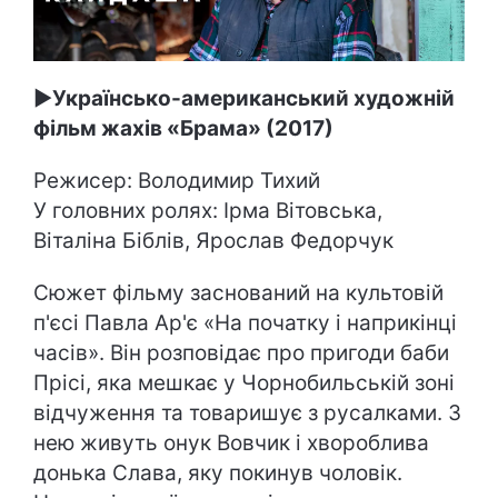
►
Українсько-американський художній
фільм жахів «Брама» (2017)
Режисер: Володимир Тихий
У головних ролях: Ірма Вітовська,
Віталіна Біблів, Ярослав Федорчук
Сюжет фільму заснований на культовій
п'єсі Павла Ар'є «На початку і наприкінці
часів». Він розповідає про пригоди баби
Прісі, яка мешкає у Чорнобильській зоні
відчуження та товаришує з русалками. З
нею живуть онук Вовчик і хвороблива
донька Слава, яку покинув чоловік.