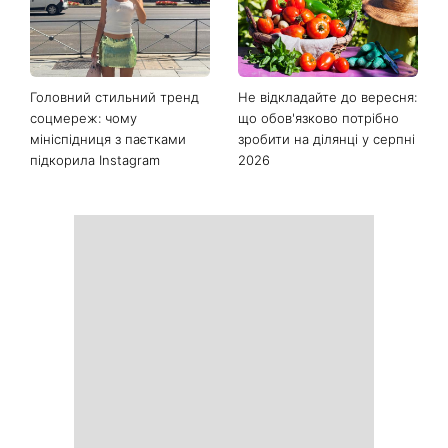
Останні новини
Як почати бігати після 35
Рейтинги зашкалюють: 3
років і не кинути це через
турецькі серіали, які стали
тиждень: 6 правил, які
головними хітами 2026
дійсно працюють
року