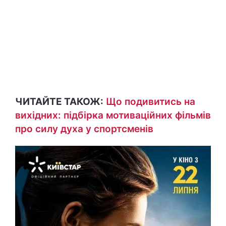
ЧИТАЙТЕ ТАКОЖ:
Що подивитись на
вихідних: підбірка мотиваційних фільмів
про силу духа у спортсменів