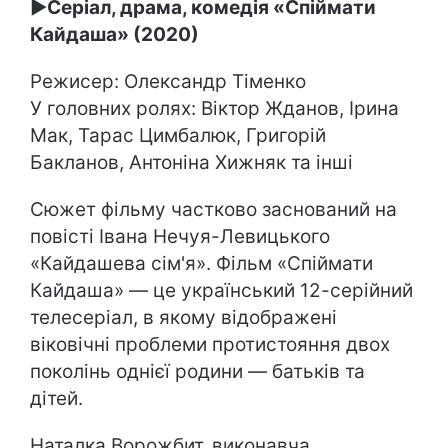
►
Серіал, драма, комедія «Спіймати
Кайдаша» (2020)
Режисер: Олександр Тіменко
У головних ролях: Віктор Жданов, Ірина
Мак, Тарас Цимбалюк, Григорій
Бакланов, Антоніна Хижняк та інші
Сюжет фільму частково заснований на
повісті Івана Нечуя-Левицького
«Кайдашева сім'я». Фільм «Спіймати
Кайдаша» — це український 12-серійний
телесеріал, в якому відображені
віковічні проблеми протистояння двох
поколінь однієї родини — батьків та
дітей.
Наталка Ворожбит, виконавча