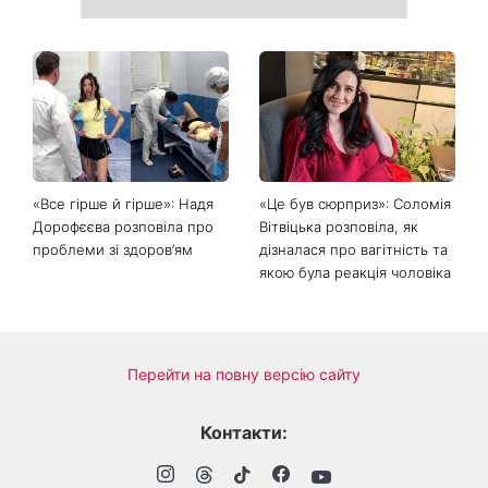
Головний стильний тренд
Не відкладайте до вересня:
соцмереж: чому
що обов'язково потрібно
мініспідниця з паєтками
зробити на ділянці у серпні
підкорила Instagram
2026