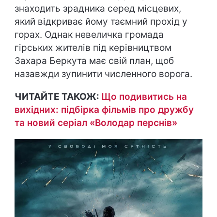
знаходить зрадника серед місцевих,
який відкриває йому таємний прохід у
горах. Однак невеличка громада
гірських жителів під керівництвом
Захара Беркута має свій план, щоб
назавжди зупинити численного ворога.
ЧИТАЙТЕ ТАКОЖ:
Що подивитись на
вихідних: підбірка фільмів про дружбу
та новий серіал «Володар перснів»