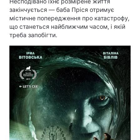
Несподівано їхнє розмірене життя
закінчується — баба Пріся отримує
містичне попередження про катастрофу,
що станеться найближчим часом, і якій
треба запобігти.