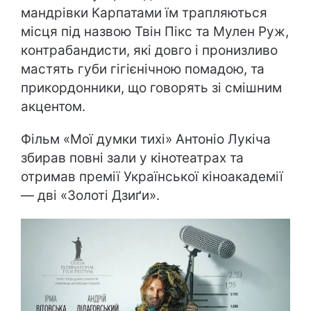
мандрівки Карпатами їм трапляються
місця під назвою Твін Пікс та Мулен Руж,
контрабандисти, які довго і пронизливо
мастять губи гігієнічною помадою, та
прикордонники, що говорять зі смішним
акцентом.
Фільм «Мої думки тихі» Антоніо Лукіча
збирав повні зали у кінотеатрах та
отримав премії Української кіноакадемії
— дві «Золоті Дзиґи».