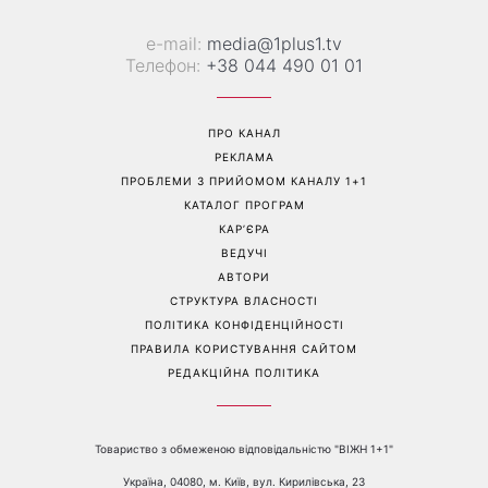
«Все гірше й гірше»: Надя
«Це був сюрприз»: Соломія
Дорофєєва розповіла про
Вітвіцька розповіла, як
проблеми зі здоров’ям
дізналася про вагітність та
якою була реакція чоловіка
Перейти на повну версію сайту
Контакти: