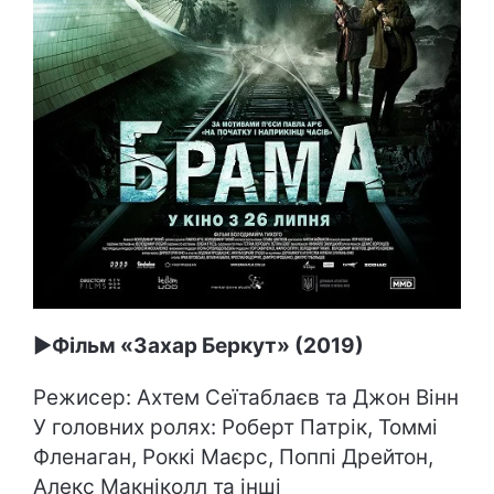
►
Фільм «Захар Беркут» (2019)
Режисер: Ахтем Сеїтаблаєв та Джон Вінн
У головних ролях: Роберт Патрік, Томмі
Фленаган, Роккі Маєрс, Поппі Дрейтон,
Алекс Макніколл та інші