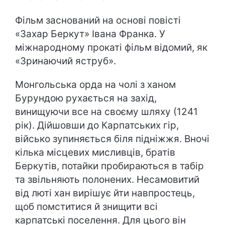
Фільм заснований на основі повісті
«Захар Беркут» Івана Франка. У
міжнародному прокаті фільм відомий, як
«Зринаючий яструб».
Монгольська орда на чолі з ханом
Бурундою рухається на захід,
винищуючи все на своєму шляху (1241
рік). Дійшовши до Карпатських гір,
військо зупиняється біля підніжжя. Вночі
кілька місцевих мисливців, братів
Беркутів, потайки пробираються в табір
та звільняють полонених. Несамовитий
від люті хан вирішує йти навпростець,
щоб помститися й знищити всі
карпатські поселення. Для цього він