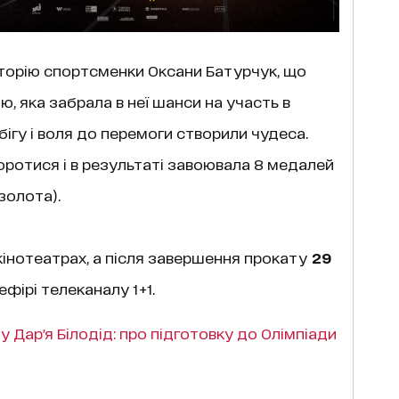
сторію спортсменки Оксани Батурчук, що
ю, яка забрала в неї шанси на участь в
 бігу і воля до перемоги створили чудеса.
ротися і в результаті завоювала 8 медалей
золота).
інотеатрах, а після завершення прокату
29
ефірі телеканалу 1+1.
у Дар'я Білодід: про підготовку до Олімпіади