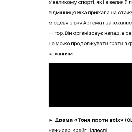
У великому спорті, як і в великій 
відмінниця Віка приїхала на ста
місцеву зірку Артема і закохалас
— Ігор. Він організовує напад, в 
не може продовжувати грати в фу
коханням.
► Драма «Тоня проти всіх» (СШ
Режисер: Крейг Гіллеспі