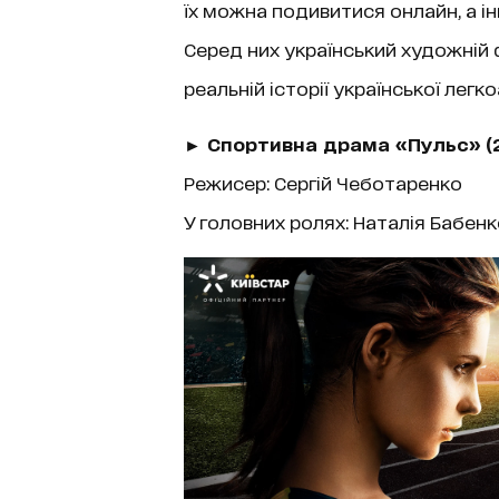
їх можна подивитися онлайн, а і
Серед них український художній 
реальній історії української легк
► Спортивна драма «Пульс»
(
Режисер: Сергій Чеботаренко
У головних ролях: Наталія Бабенко