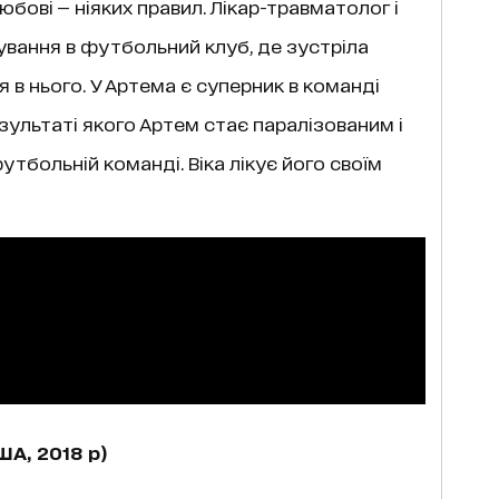
любові — ніяких правил. Лікар-травматолог і
жування в футбольний клуб, де зустріла
я в нього. У Артема є суперник в команді
результаті якого Артем стає паралізованим і
тбольній команді. Віка лікує його своїм
А, 2018 р)