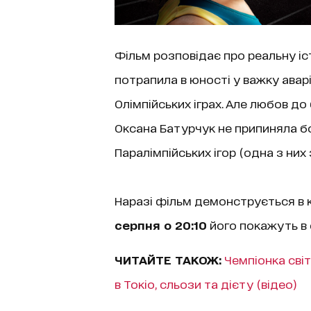
Фільм розповідає про реальну і
потрапила в юності у важку аварі
Олімпійських іграх. Але любов до
Оксана Батурчук не припиняла бо
Паралімпійських ігор (одна з них 
Наразі фільм демонструється в к
серпня о 20:10
його покажуть в 
ЧИТАЙТЕ ТАКОЖ:
Чемпіонка світ
в Токіо, сльози та дієту (відео)