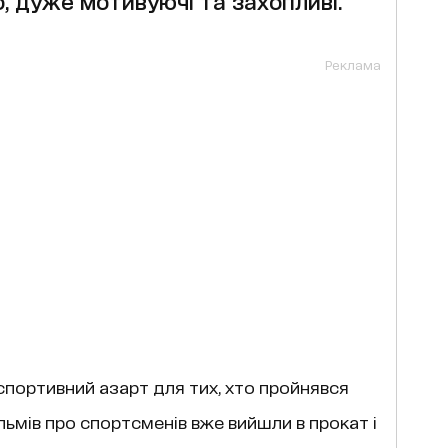
, дуже мотивуючі та захопливі.
Реклама
спортивний азарт для тих, хто пройнявся
ільмів про спортсменів вже вийшли в прокат і