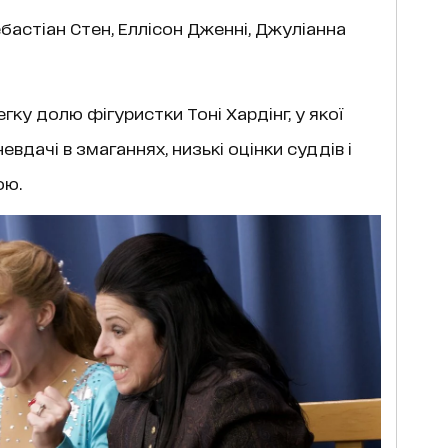
ебастіан Стен, Еллісон Дженні, Джуліанна
гку долю фігуристки Тоні Хардінг, у якої
невдачі в змаганнях, низькі оцінки суддів і
ою.