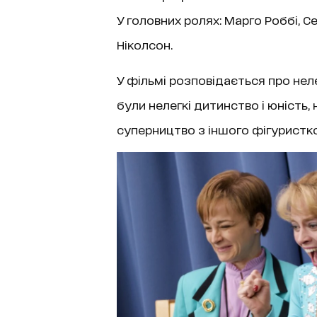
У головних ролях: Марго Роббі, С
Ніколсон.
У фільмі розповідається про неле
були нелегкі дитинство і юність, 
суперництво з іншого фігуристк