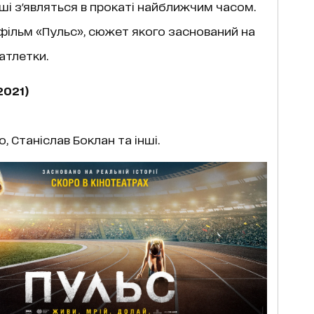
нші з'являться в прокаті найближчим часом.
фільм «Пульс», сюжет якого заснований на
оатлетки.
2021)
, Станіслав Боклан та інші.