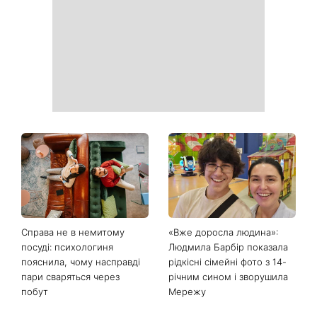
продукти з кухні легко
рішень, які більше не
приберуть плями та
можна відкладати
неприємний запах
День ангела 9 серпня:
Найпопулярніший салат
Пантелеймон, Микола та
літа: готуємо «Зелену
Сава серед іменинників -
Богиню»
чому цього дня варто
зробити добру справу