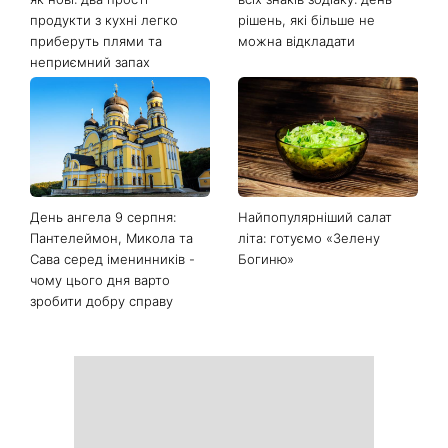
Останні новини
Білі кросівки знову будуть
Гороскоп на 9 серпня для
як нові: два прості
всіх знаків зодіаку: день