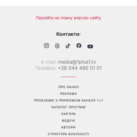
Справа не в немитому
«Вже доросла людина»:
посуді: психологиня
Людмила Барбір показала
пояснила, чому насправді
рідкісні сімейні фото з 14-
пари сваряться через
річним сином і зворушила
побут
Мережу