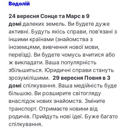
Водолій
24 вересня Сонце та Марс в 9
домі
далеких земель. Ви будете дуже
активні. Будуть якісь справи, пов'язані з
іншими країнами (знайомства з
іноземцями, вивчення нової мови,
переїзд). Ви будете чомусь вчитися або
ж викладати. Ваша популярність
збільшиться. Юридичні справи стануть
зрозумілішими.
29 вересня Повня в 3
домі
спілкування. Ваша медійність буде
більшою. Ви розширите світогляду
внаслідок нових знайомств. Зміните
транспорт. Отримаєте новини від
родичів. Прийдуть нові ідеї. Буже багато
спілкування.