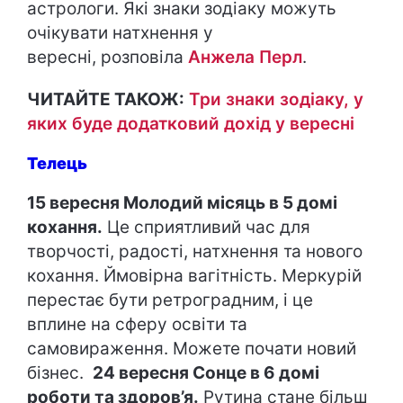
астрологи. Які знаки зодіаку можуть
очікувати натхнення у
вересні, розповіла
Анжела Перл
.
ЧИТАЙТЕ ТАКОЖ:
Три знаки зодіаку, у
яких буде додатковий дохід у вересні
Телець
15 вересня Молодий місяць в 5 домі
кохання.
Це сприятливий час для
творчості, радості, натхнення та нового
кохання. Ймовірна вагітність. Меркурій
перестає бути ретроградним, і це
вплине на сферу освіти та
самовираження. Можете почати новий
бізнес.
24 вересня Сонце в 6 домі
роботи та здоров’я.
Рутина стане більш