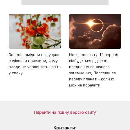
«Все гірше й гірше»: Надя
«Це був сюрприз»: Соломія
Дорофєєва розповіла про
Вітвіцька розповіла, як
проблеми зі здоров’ям
дізналася про вагітність та
якою була реакція чоловіка