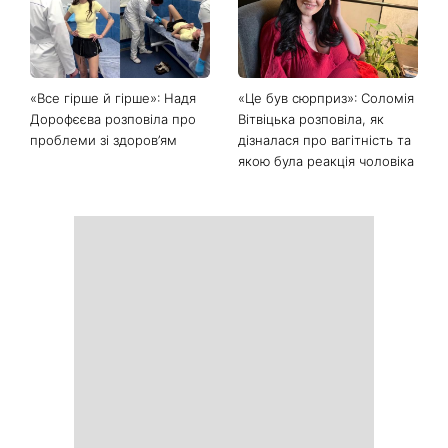
Останні новини
Головний стильний тренд
Не відкладайте до вересня:
соцмереж: чому
що обов'язково потрібно
мініспідниця з паєтками
зробити на ділянці у серпні
підкорила Instagram
2026