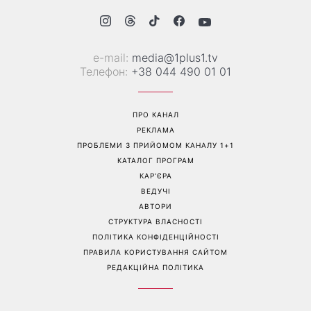
Зелені помідори на кущах:
Не кінець світу: 12 серпня
садівники пояснили, чому
відбудеться рідкісне
плоди не червоніють навіть
поєднання сонячного
у спеку
затемнення, Персеїди та
параду планет – коли їх
можна побачити
Перейти на повну версію сайту
Контакти: