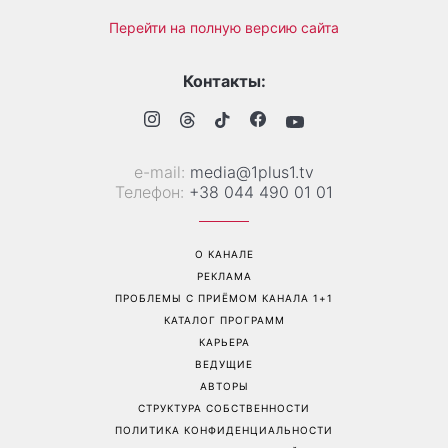
Трендовая палитра августа:
«Никогда не выпрашивает
8 самых модных цветов
еду»: Валентина Хамайко
для маникюра, которые
рассказала о собаке,
стоит попробовать уже
которую приютила в
сейчас
начале полномасштабной
войны