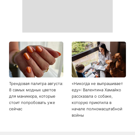
На фронте погиб Алексей
«Она точно беременна»:
Юков - поисковик, который
новые кадры Зендеи с
на протяжении многих лет
Томом Холландом вызвали
возвращал тела погибших
шквал догадок
воинов