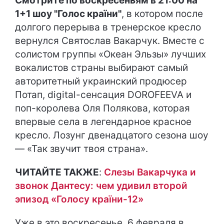
Смотрите по воскресеньям в 21:00 на
1+1 шоу "Голос країни"
, в котором после
долгого перерыва в тренерское кресло
вернулся Святослав Вакарчук. Вместе с
солистом группы «Океан Эльзы» лучших
вокалистов страны выбирают самый
авторитетный украинский продюсер
Потап, digital-сенсация DOROFEEVA и
поп-королева Оля Полякова, которая
впервые села в легендарное красное
кресло. Лозунг двенадцатого сезона шоу
— «Так звучит твоя страна».
ЧИТАЙТЕ ТАКЖЕ
:
Слезы Вакарчука и
звонок Дантесу: чем удивил второй
эпизод «Голосу країни-12»
Уже в это воскресенье, 6 февраля в