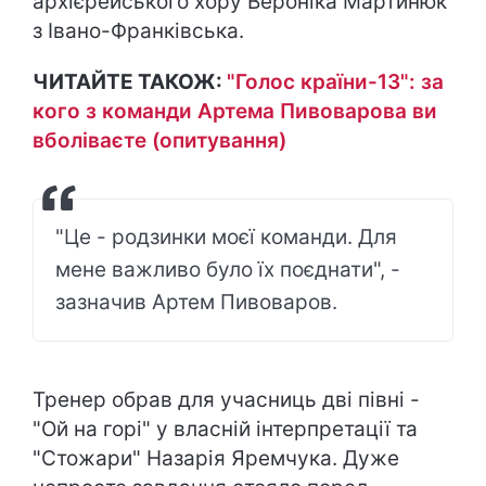
архієрейського хору Вероніка Мартинюк
з Івано-Франківська.
ЧИТАЙТЕ ТАКОЖ:
"Голос країни-13": за
кого з команди Артема Пивоварова ви
вболіваєте (опитування)
"Це - родзинки моєї команди. Для
мене важливо було їх поєднати", -
зазначив Артем Пивоваров.
Тренер обрав для учасниць дві півні -
"Ой на горі" у власній інтерпретації та
"Стожари" Назарія Яремчука. Дуже