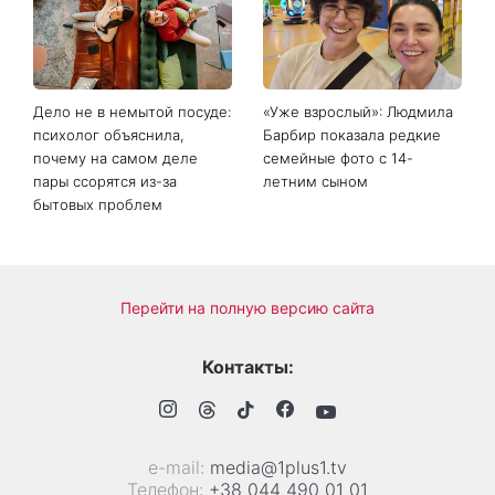
Сава среди именинников -
богиню»
почему в этот день стоит
совершить доброе дело