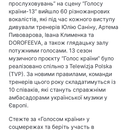
прослуховувань” на сцену “Голосу
країни-13” вийшло 60 різножанрових
вокалістів, які під час кожного виступу
дивували тренерів Юлію Саніну, Артема
Пивоварова, Івана Клименка та
DOROFEEVA, а також глядацьку залу
потужними голосами. 13 сезон
музичного проєкту “Голос країни” було
реалізовано спільно з Telewizja Polska
(TVP). За новими правилами, команди
тренерів цього року складатимуться із
10 співаків, які стануть справжніми
амбасадорами української музики у
Європі.
Стежте за «Голосом країни» у
соцмережах та беріть участь в