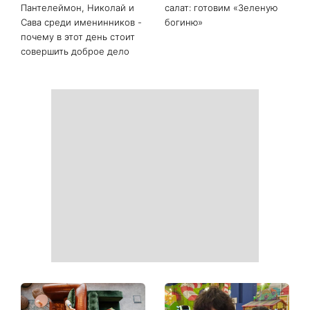
Последние новости
Белые кроссовки снова
Гороскоп на 9 августа для
станут как новые: два
всех знаков зодиака: день
простых продукта из кухни
решений, которые больше
легко устранят пятна и
нельзя откладывать
неприятный запах
День ангела 9 августа:
Самый популярный летний
Пантелеймон, Николай и
салат: готовим «Зеленую