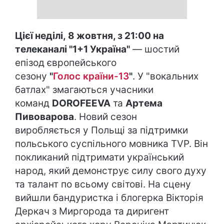
Цієї неділі, 8 жовтня, з 21:00 на
телеканалі "1+1 Україна"
— шостий
епізод європейського
сезону
"
Голос країни-13
"
. У "вокальних
батлах" змагаються учасники
команд
DOROFEEVA
та
Артема
Пивоварова
. Новий сезон
виробляється у Польщі за підтримки
польського суспільного мовника TVP. Він
покликаний підтримати український
народ, який демонструє силу свого духу
та талант по всьому світові. На сцену
вийшли бандуристка і блогерка Вікторія
Деркач з Миргорода та диригент