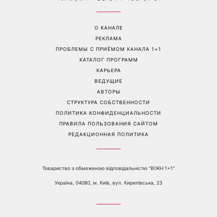
Дело не в немытой посуде:
«Уже взрослый»: Людмила
психолог объяснила,
Барбир показала редкие
почему на самом деле
семейные фото с 14-
пары ссорятся из-за
летним сыном
бытовых проблем
Перейти на полную версию сайта
Контакты:
е-mail:
media@1plus1.tv
Телефон:
+38 044 490 01 01