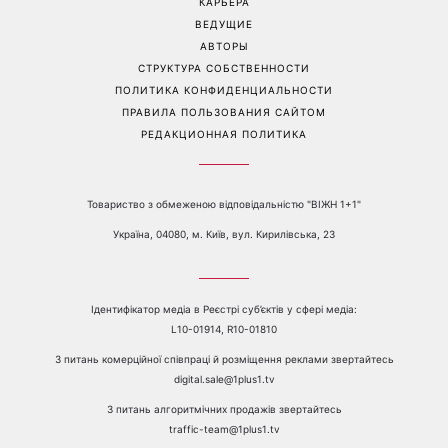
пары ссорятся из-за
летним сыном
бытовых проблем
Перейти на полную версию сайта
Контакты:
е-mail:
media@1plus1.tv
Телефон:
+38 044 490 01 01
О КАНАЛЕ
РЕКЛАМА
ПРОБЛЕМЫ С ПРИЁМОМ КАНАЛА 1+1
КАТАЛОГ ПРОГРАММ
КАРЬЕРА