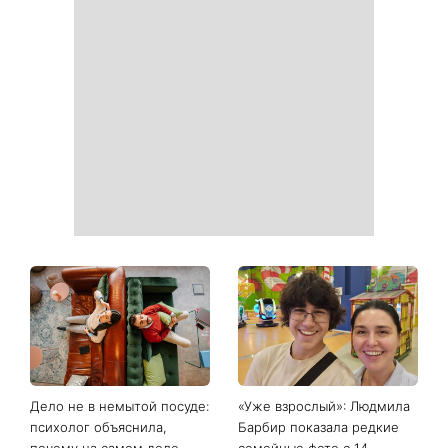
Белые кроссовки снова
Гороскоп на 9 августа для
станут как новые: два
всех знаков зодиака: день
простых продукта из кухни
решений, которые больше
легко устранят пятна и
нельзя откладывать
неприятный запах
День ангела 9 августа:
Самый популярный летний
Пантелеймон, Николай и
салат: готовим «Зеленую
Сава среди именинников -
богиню»
почему в этот день стоит
совершить доброе дело