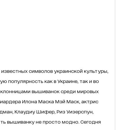
 известных символов украинской культуры,
ю популярность как в Украине, так и во
оклонницами вышиванок среди мировых
иардера Илона Маска Мэй Маск, актрис
идман, Клаудиу Шифер, Риз Уизерспун,
ть вышиванку не просто модно. Сегодня