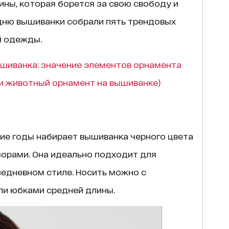
ны, которая борется за свою свободу и
дню вышиванки собрали пять трендовых
й одежды.
ышиванка: значение элементов орнамента
 и животный орнамент на вышиванке)
ие годы набирает вышиванка черного цвета
орами. Она идеально подходит для
седневном стиле. Носить можно с
и юбками средней длины.