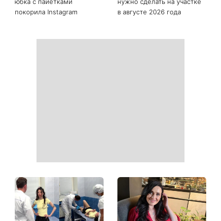
Как начать бегать после 35
Рейтинги зашкаливают: 3
и не бросить через
турецких сериала, ставшие
неделю: 6 правил, которые
главными хитами 2026
работают
года
Главный модный тренд в
Не откладывайте до
соцсетях: почему мини-
сентября: что обязательно
юбка с пайетками
нужно сделать на участке