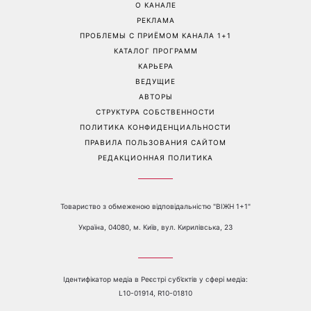
«Все хуже и хуже»: Надя
«Это был сюрприз»:
Дорофеева рассказала о
Соломия Витвицкая
проблемах со здоровьем
рассказала, как узнала о
беременности и как
отреагировал ее муж
Перейти на полную версию сайта
Контакты:
е-mail:
media@1plus1.tv
Телефон:
+38 044 490 01 01
О КАНАЛЕ