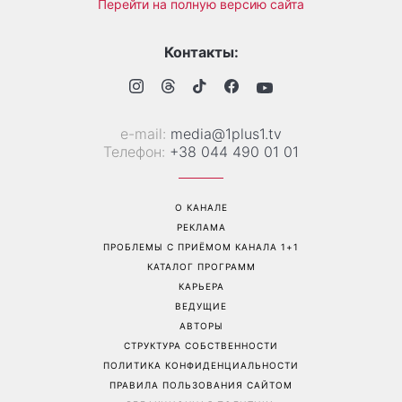
Именины 10 августа: Роман
Маникюр «личи мартини»
и еще двое именинников -
вытесняет нюд: выглядит
почему в этот день не
дорого и подходит ко
стоит оставаться
всему
равнодушным к чужой
беде
Перейти на полную версию сайта