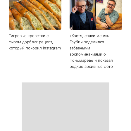
Последние новости
Как выбрать сладкий арбуз:
Гороскоп на 10 августа для
какие популярные
всех знаков зодиака: день,
лайфхаки реально
когда стоит сказать то, о
работают
чем давно молчали