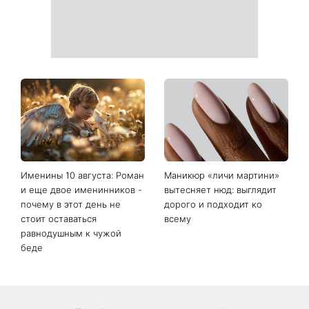
Тигровые креветки с
«Костя, спаси меня»:
сыром дорблю: рецепт,
Грубич поделился
который покорил Instagram
забавными
воспоминаниями о
Пономареве и показал
редкие архивные фото