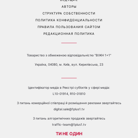
АВТОРЫ
СТРУКТУРА СОБСТВЕННОСТИ
ПОЛИТИКА КОНФИДЕНЦИАЛЬНОСТИ
ПРАВИЛА ПОЛЬЗОВАНИЯ САЙТОМ
РЕДАКЦИОННАЯ ПОЛИТИКА
Товариство з обмеженою відповідальністю "ВІЖН 1+1"
Україна, 04080, м. Київ, вул. Кирилівська, 23
Ідентифікатор медіа в Реєстрі суб’єктів у сфері медіа:
L10-01914, R10-01810
З питань комерційної співпраці й розміщення реклами звертайтесь
digital.sale@1plus1.tv
З питань алгоритмічних продажів звертайтесь
traffic-team@1plus1.tv
ТИ НЕ ОДИН