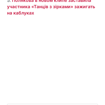
5.
Полякова в новом клипе заставила
участника «Танців з зірками» зажигать
на каблуках