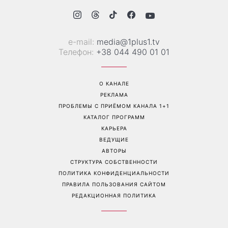
Гороскоп на 9 августа для
День ангела 9 августа:
всех знаков зодиака: день
Пантелеймон, Николай и
решений, которые больше
Сава среди именинников -
нельзя откладывать
почему в этот день стоит
совершить доброе дело
Перейти на полную версию сайта
Контакты: