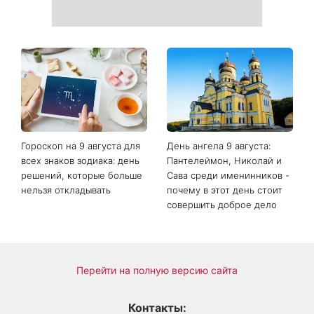
Гороскоп на неделю с 10
Белые кроссовки снова
августа: у 5 знаков зодиака
станут как новые: два
произойдут новые
простых продукта из кухни
перемены в работе, любви
легко устранят пятна и
и финансах
неприятный запах