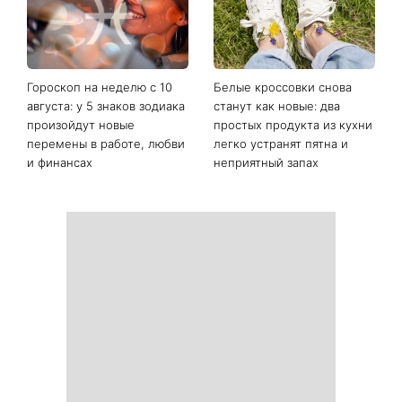
Последние новости
От черного до
Наталья Денисенко вышла
фиолетового: что будет в
замуж и сменила фамилию
моде осенью 2026 года -
на Ярошенко
главные тренды сезона