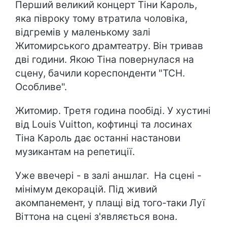
Перший великий концерт Тіни Кароль,
яка півроку тому втратила чоловіка,
відгремів у маленькому залі
Житомирського драмтеатру. Він тривав
дві години. Якою Тіна повернулася на
сцену, бачили кореспонденти "ТСН.
Особливе".
Житомир. Третя година пообіді. У хустині
від Louis Vuitton, кофтинці та лосинах
Тіна Кароль дає останні настанови
музикантам на репетиції.
Уже ввечері - в залі аншлаг. На сцені -
мінімум декорацій. Під живий
акомпанемент, у плащі від того-таки Луї
Віттона на сцені з'являється вона.