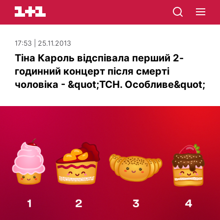
17:53 | 25.11.2013
Тіна Кароль відспівала перший 2-
годинний концерт після смерті
чоловіка - &quot;ТСН. Особливе&quot;