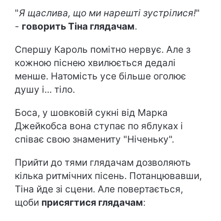
"
Я щаслива, що ми нарешті зустрілися!
"
-
говорить Тіна глядачам
.
Спершу Кароль помітно нервує. Але з
кожною піснею хвилюється дедалі
менше. Натомість усе більше оголює
душу і... тіло.
Боса, у шовковій сукні від Марка
Джейкобса вона ступає по яблуках і
співає свою знамениту "Ніченьку".
Прийти до тями глядачам дозволяють
кілька ритмічних пісень. Потанцювавши,
Тіна йде зі сцени. Але повертається,
щоби
присягтися глядачам
: