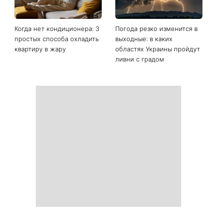
Последние новости
Ваши данные могут
София Ротару наконец-то
оказаться на чеке: Укрпочта
появилась на публике: как
начала печатать личную
сейчас выглядит
информацию в расчетных
легендарная 79-летняя
квитанциях
певица