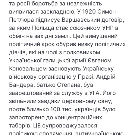
та росії боротьба за незлежність
виявилася заскладною. У 1920 Симон
Петлюра підписує Варшавський договір,
за яким Польща стає союзником УНР в
обмін на західні землі. Цей вимушений
політичний крок обурив низку політичних
діячів, які на чолі з полковником
Української галицької армії Євгеном
Коновальцем засновують Українську
військову організацію у Празі. Андрій
Бандера, батько Степана, був
заарештований за службу в УГА. Його
звільнили завдяки церковному сану,
проте близько 100 тис. українців було
запроторено до концентраційних
таборів. ЦЕ супроводжувалося
політикою ополячення, антиукраїнською