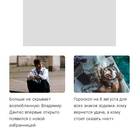
простых способа охладить
выходные: в каких
квартиру в жару
областях Украины пройдут
ливни с градом