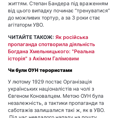
життям. Степан Бандера під враженням
від цього випадку починає “тренуватися”
до можливих тортур, а за 3 роки стає
агітаторм УВО.
ЧИТАЙТЕ ТАКОЖ:
Як російська
пропаганда спотворила діяльність
Богдана Хмельницького: "Реальна
історія" з Акімом Галімовим
Чи були ОУН терористами
У лютому 1929 постає Організація
українських націоналістів на чолі з
Євгеном Коновалцем. Метою ОУН була
незалежність, а тактики пропаганди та
саботажів залишалися такі ж, як в УВО.
Під час невдалого нападу на пошту