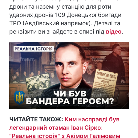
дрони та наземну станцію для роти
ударних дронів 109 Донецької бригади
ТРО (Авдіївський напрямок). Деталі та
реквізити ви знайдете в описі під
відео
.
ЧИТАЙТЕ ТАКОЖ:
Ким насправді був
легендарний отаман Іван Сірко:
"Реальна історія" з Акімом Галімовим