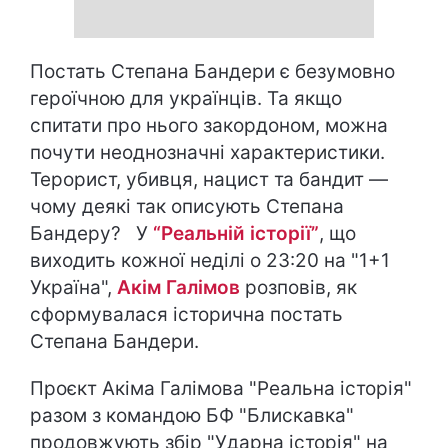
Постать Степана Бандери є безумовно
героїчною для українців. Та якщо
спитати про нього закордоном, можна
почути неоднозначні характеристики.
Терорист, убивця, нацист та бандит —
чому деякі так описують Степана
Бандеру? У
“Реальній історії”
, що
виходить кожної неділі о 23:20 на "1+1
Україна",
Акім Галімов
розповів, як
сформувалася історична постать
Степана Бандери.
Проєкт Акіма Галімова "Реальна історія"
разом з командою БФ "Блискавка"
продовжують збір "Ударна історія" на