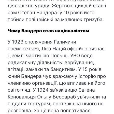
діяльністю уряду. Жертвою цих дій став і
сам Степан Бандера: у 10 років його
побили поліцейські за малюнок тризуба.
Чому Бандера став націоналістом
У 1923 ополячення Галичини
посилюється, Ліга Націй офіційно визнає
ц землі частиною Польщі. УВО веде
радикальну діяльність: вербування,
агітаці, замахи та бандитизм. У 15 років
юний Бандера чує вражаючу історію про
членкиню органзації, що впливає на його
світогляд. У 1924 зв’язківицю Євгена
Коновальця Ольгу Бессараб ув’язнили та
піддали тортурам, проте жінка нічого не
розповіла. За це вона поплатилася