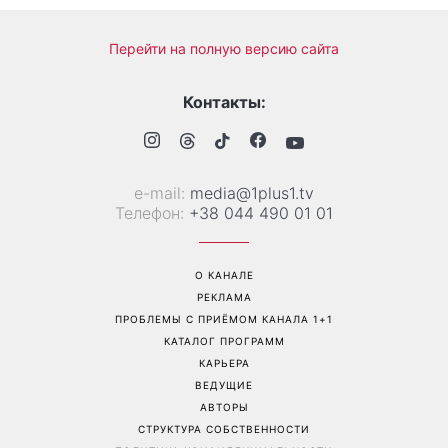
Больше не скрывает
Гороскоп на 8 августа для
возлюбленную: Владимир
всех знаков зодиака: кому
Дантес впервые открыто
вернется удача, а кому
появился с новой
стоит сказать «нет»
избранницей
Перейти на полную версию сайта
Контакты:
е-mail:
media@1plus1.tv
Телефон:
+38 044 490 01 01