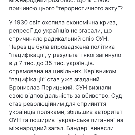
міжнародний розголос. Що ж стало
причиною цього “терористичного акту”?
У 1930 світ охопила економічна криза,
репресії до українців не згасали, що
спричиняло радикальний опір ОУН.
Через це була впроваджена політика
“пацифікації”, у результаті якої загинуло
від 7 тис. до 35 тис. українців.
спрямована на цивільних. Керівником
“пацифікації” став уже згаданий
Бронислав Перицький. ОУН визнали
свою відповідальність за вбивство. Суд
став революційним для сприйнття
українців поляками, збільшив авторитет
ОУН та поширив “українське питання” на
міжнародний загал. Бандері винесли