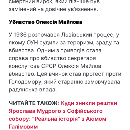
смертний вирок, який пізніше був
замінений на довічне ув’язнення.
Убивство Олексія Майлова
У 1936 розпочався Львівський процес, у
якому ОУН судили за тероризм, зраду та
вбивства. Одним з приводів стала
справа про вбивство секретаря
конслутсва СРСР Олексія Майлов
вбивство. Цей вчинок став протест проти
Голодомору, який старанно замовчувала
радянська влада.
ЧИТАЙТЕ ТАКОЖ:
Куди зникли рештки
Ярослава Мудрого з Софійського
собору: "Реальна історія" з Акімом
Галімовим