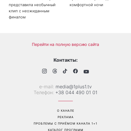
«Одна из самых сложных
Жара мешает заснуть:
моих песен»: Тина Кароль
простые лайфхаки для