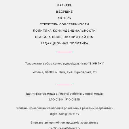
представила необычный
комфортной ночи
клип с неожиданным
финалом
Перейти на полную версию сайта
Контакты:
е-mail:
media@1plus1.tv
Телефон:
+38 044 490 01 01
О КАНАЛЕ
РЕКЛАМА
ПРОБЛЕМЫ С ПРИЁМОМ КАНАЛА 1+1
КАТАЛОГ ПРОГРАММ