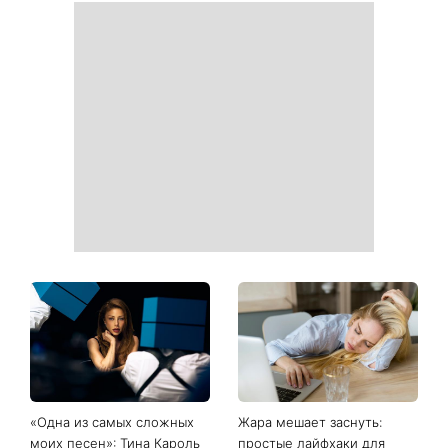
Как носить самую легкую
День ангела Николая 8
закрытую обувь этого лета:
августа: кто еще отмечает
3 стильных образа с
именины и какой будет
мокасинами
осень по приметкам
Не только генетика:
«Голые ресницы» покоряют
певица Lama поразила
бьюти-мир: почему все
признанием, благодаря
переходят на
чему в свои 50 лет
естественный взгляд
выглядит так молодо