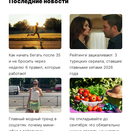
Последние новости
Как начать бегать после 35
Рейтинги зашкаливают: 3
и не бросить через
турецких сериала, ставшие
неделю: 6 правил, которые
главными хитами 2026
работают
года
Главный модный тренд в
Не откладывайте до
соцсетях: почему мини-
сентября: что обязательно
юбка с пайетками
нужно сделать на участке