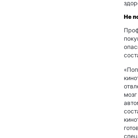
здор
Не п
Проф
поку
опас
сост
«Поп
кино
отвл
мозг
авто
сост
кино
гото
спец