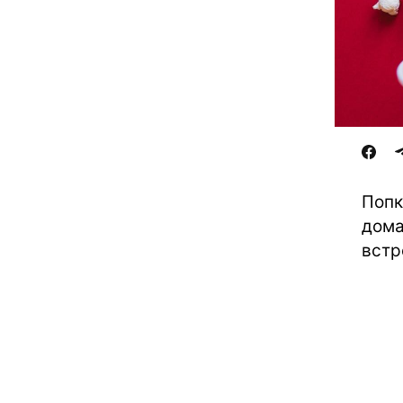
Попк
дома
встр