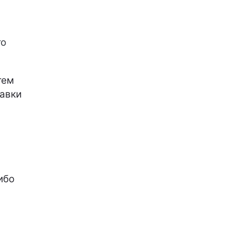
то
тем
бавки
ибо