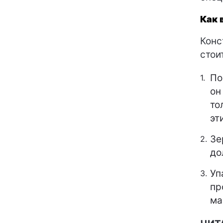
Как 
Конс
стои
По
он
то
эт
Зе
до
Уп
пр
ма