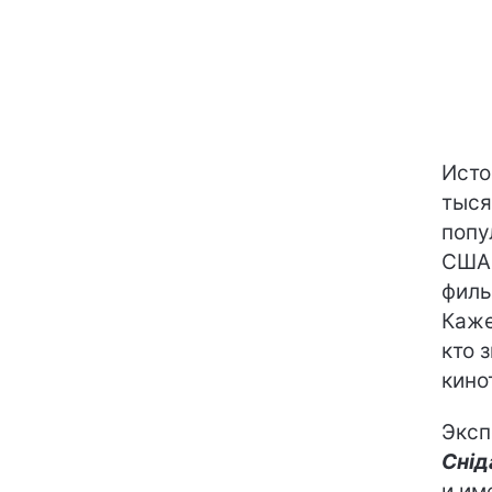
Исто
тыся
попу
США,
филь
Каже
кто 
кино
Эксп
Снід
и им