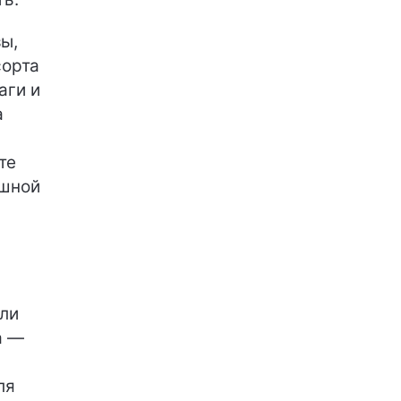
ы,
сорта
аги и
а
те
ушной
или
а —
ля