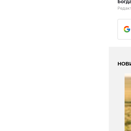
Богд
Редак