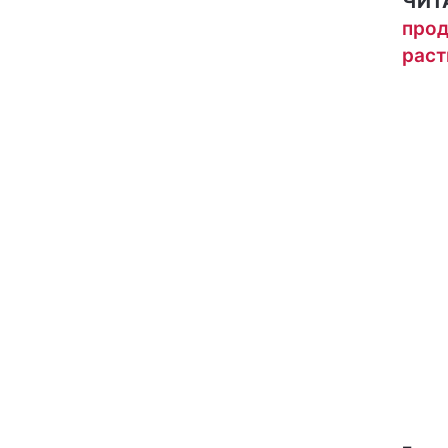
ЧИТ
прод
раст