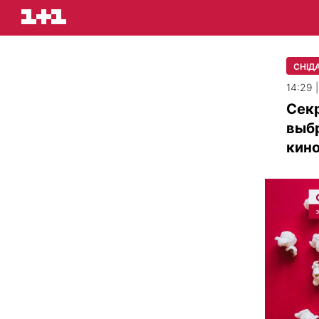
СНІДА
14:29 
Секр
выбр
кин