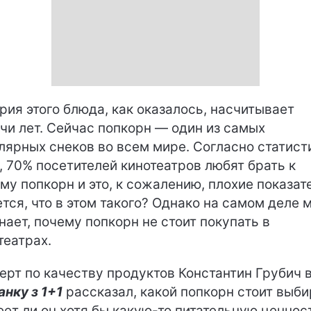
рия этого блюда, как оказалось, насчитывает
чи лет. Сейчас попкорн — один из самых
лярных снеков во всем мире. Согласно статист
 70% посетителей кинотеатров любят брать к
му попкорн и это, к сожалению, плохие показат
тся, что в этом такого? Однако на самом деле 
знает, почему попкорн не стоит покупать в
театрах.
ерт по качеству продуктов Константин Грубич 
анку з 1+1
рассказал, какой попкорн стоит выби
еет ли он хотя бы какую-то питательную ценнос