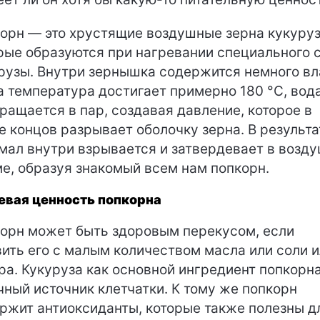
орн — это хрустящие воздушные зерна кукуруз
рые образуются при нагревании специального 
рузы. Внутри зернышка содержится немного вл
а температура достигает примерно 180 °C, вод
ращается в пар, создавая давление, которое в
е концов разрывает оболочку зерна. В результа
мал внутри взрывается и затвердевает в возд
е, образуя знакомый всем нам попкорн.
вая ценность попкорна
орн может быть здоровым перекусом, если
вить его с малым количеством масла или соли 
ра. Кукуруза как основной ингредиент попкорн
чный источник клетчатки. К тому же попкорн
ржит антиоксиданты, которые также полезны д