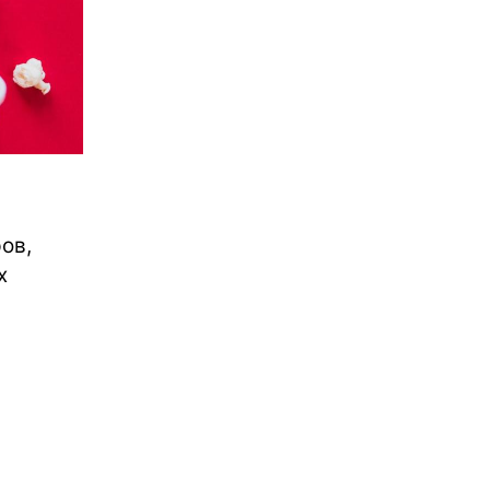
ов,
х