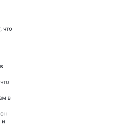
 что
 в
 что
ам в
 он
 и