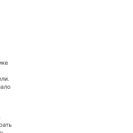
ике
ели.
мало
в
рать
ть.