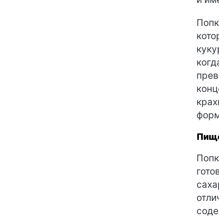
Попк
кото
куку
когд
прев
конц
крах
форм
Пище
Попк
гото
саха
отли
соде