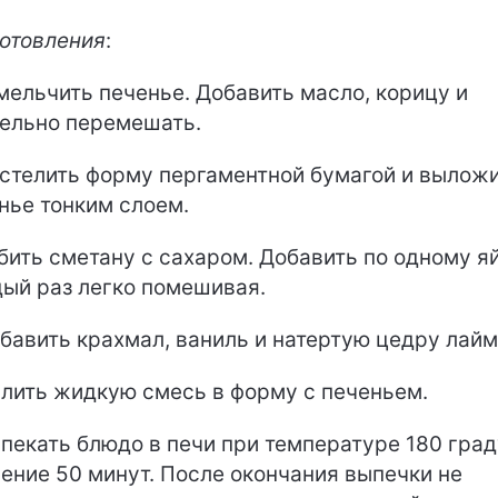
отовления
:
змельчить печенье. Добавить масло, корицу и
ельно перемешать.
астелить форму пергаментной бумагой и вылож
нье тонким слоем.
збить сметану с сахаром. Добавить по одному я
ый раз легко помешивая.
обавить крахмал, ваниль и натертую цедру лайм
ылить жидкую смесь в форму с печеньем.
ыпекать блюдо в печи при температуре 180 гра
чение 50 минут. После окончания выпечки не