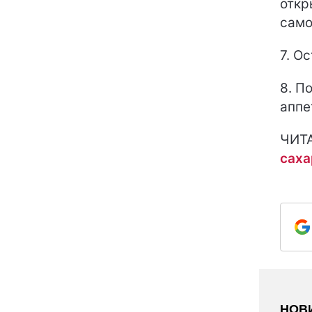
откр
само
7. О
8. П
аппе
ЧИТ
саха