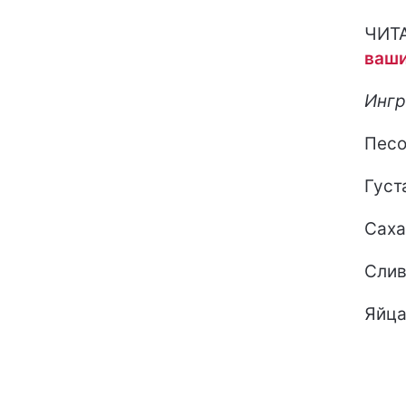
ЧИТ
ваши
Ингр
Песо
Густ
Саха
Слив
Яйца