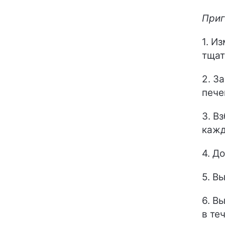
Приг
1. И
тщат
2. З
пече
3. В
кажд
4. Д
5. В
6. В
в те