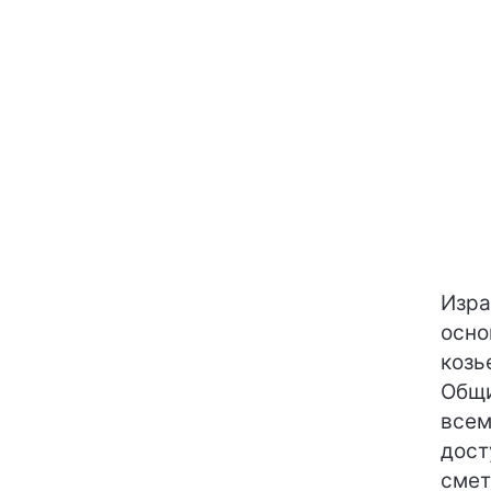
Изра
осно
козь
Общи
всем
дост
смет