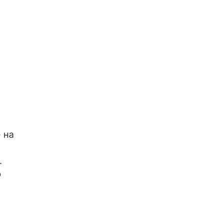
 на
.
о