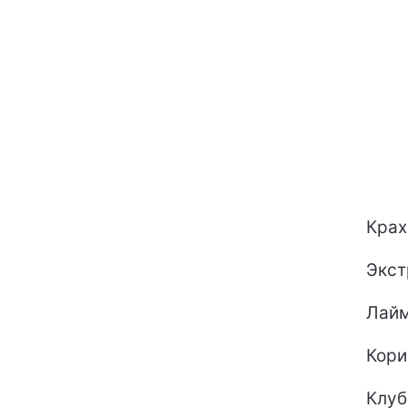
Крахм
Экстр
Лайм
Кориц
Клуб