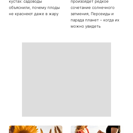
«Все хуже и хуже»: Надя
«Это был сюрприз»:
Дорофеева рассказала о
Соломия Витвицкая
проблемах со здоровьем
рассказала, как узнала о
беременности и как
отреагировал ее муж
Зеленые помидоры на
Не конец света: 12 августа
кустах: садоводы
произойдет редкое