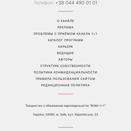
Гороскоп на 7 августа для
Не только «я тебя люблю»:
всех знаков зодиака от
психологи назвали 3
Сніданку з 1+1: Луна в
фразы, которые чаще всего
Близнецах сделает день
говорят счастливые пары
непредсказуемым
Перейти на полную версию сайта
Контакты:
е-mail:
media@1plus1.tv
Телефон:
+38 044 490 01 01