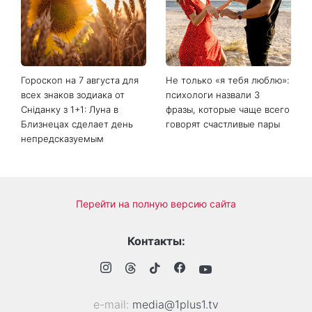
объяснили, почему плоды
сочетание солнечного
не краснеют даже в жару
затмения, Персеиды и
парада планет – когда их
можно увидеть