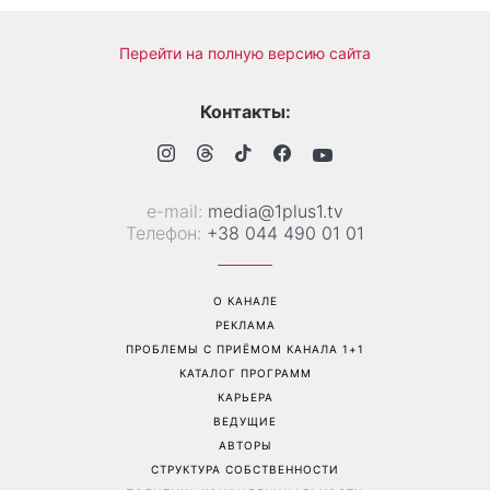
Больше не скрывает
Гороскоп на 8 августа для
возлюбленную: Владимир
всех знаков зодиака: кому
Дантес впервые открыто
вернется удача, а кому
появился с новой
стоит сказать «нет»
избранницей