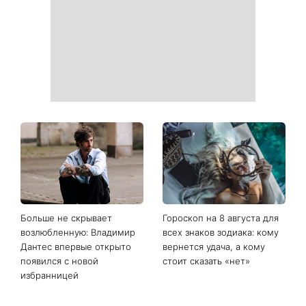
начала печатать личную
сейчас выглядит
информацию в расчетных
легендарная 79-летняя
квитанциях
певица
Когда нет кондиционера: 3
Погода резко изменится в
простых способа охладить
выходные: в каких
квартиру в жару
областях Украины пройдут
ливни с градом