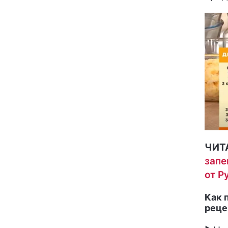
ЧИТ
запе
от Р
Как 
реце