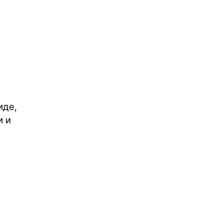
иде,
и и