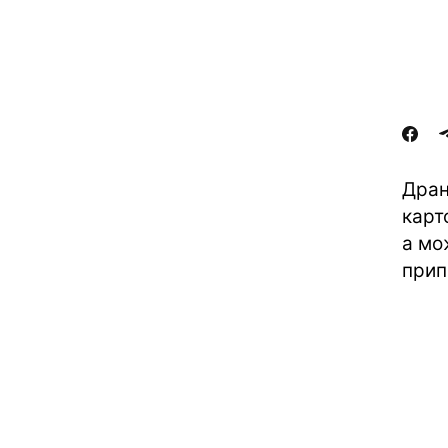
Дран
карт
а мо
прип