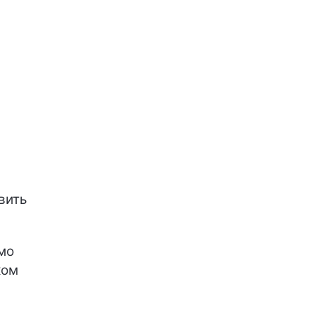
вить
мо
ком