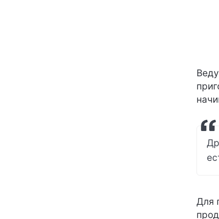
Вед
приг
нач
Др
ес
Для 
прод