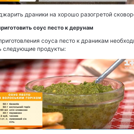
жарить драники на хорошо разогретой сковор
приготовить соус песто к дерунам
приготовления соуса песто к драникам необхо
ь следующие продукты: