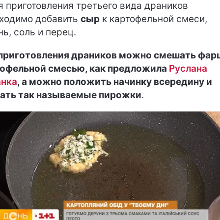
 приготовления третьего вида драников
ходимо добавить
сыр
к картофельной смеси,
нь, соль и перец.
приготовления драников можно смешать фар
офельной смесью, как предложила
Руслана
анка
, а можно положить начинку всередину и
ать так называемые пирожки
.