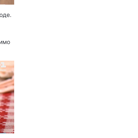
оде.
димо