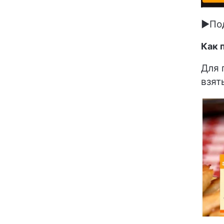
►Под
Как 
Для 
взят