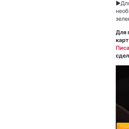
►Для
необ
зеле
Для 
карт
Пис
сдел