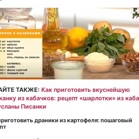
АЙТЕ ТАКЖЕ:
Как приготовить вкуснейшую
канку из кабачков: рецепт «шарлотки» из каб
усланы Писанки
приготовить драники из картофеля: пошаговый
пт