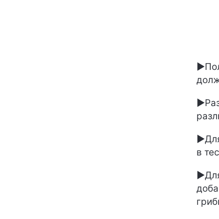
►Пол
долж
►Раз
разл
►Для
в те
►Для
доба
гриб