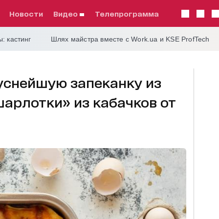
Новости
видео
телепрограмма
: кастинг
Шлях майстра вместе с Work.ua и KSE ProfTech
уснейшую запеканку из
шарлотки» из кабачков от