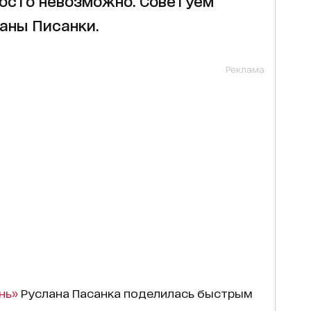
росто невозможно. Советуем
аны Писанки.
Реклама
нь»
Руслана Пасанка поделилась быстрым