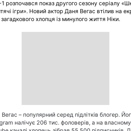
+1 розпочався показ другого сезону серіалу «Ш
тячі ігри». Новий актор Даня Вегас втілив на ек
 загадкового хлопця із минулого життя Ніки.
 Вегас – популярний серед підлітків блогер. Йо
agram налічує 206 тис. фоловерів, а на власному
ube каналі хлопець зібрав 55 500 підписників. 