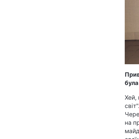
Прив
була
Хей,
світ
Чере
на п
майд