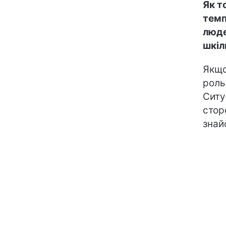
Як т
темп
люде
шкі
Якщо
роль
Ситуа
сторо
знай