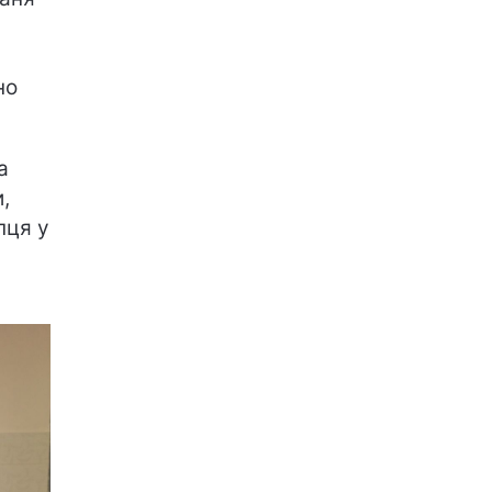
но
а
,
пця у