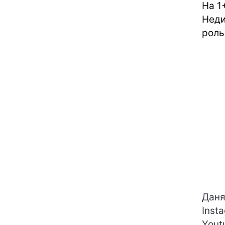
На 1
Неди
роль
Даня
Inst
Yout