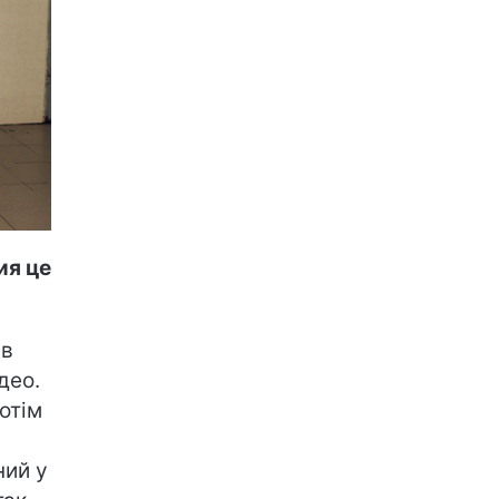
ия це
"в
део.
отім
ний у