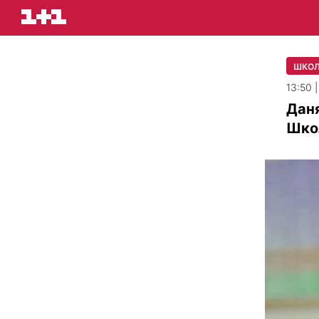
ШКО
13:50 
Даня
Шко