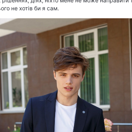
х рішеннях, діях, ніхто мене не може направити 
ого не хотів би я сам.