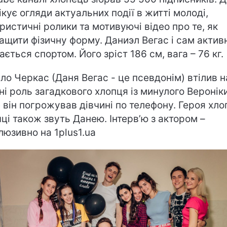
ікує огляди актуальних події в житті молоді,
ристичні ролики та мотивуючі відео про те, як
ащити фізичну форму. Даниэл Вегас і сам актив
ається спортом. Його зріст 186 см, вага – 76 кг.
ло Черкас (Даня Вегас - це псевдонім) втілив н
ні роль загадкового хлопця із минулого Вероніки
 він погрожував дівчині по телефону. Героя хло
чці також звуть Данею. Інтерв’ю з актором –
люзивно на 1plus1.ua