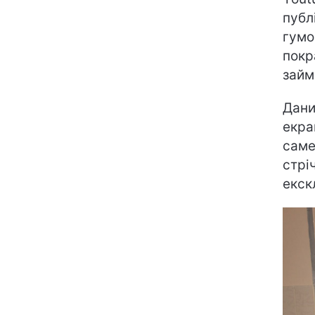
публ
гумо
покр
займ
Дани
екра
саме
стрі
екск