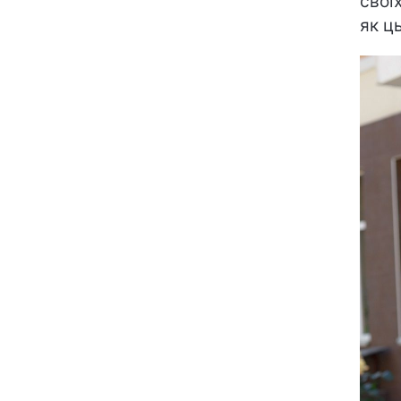
свої
як ць