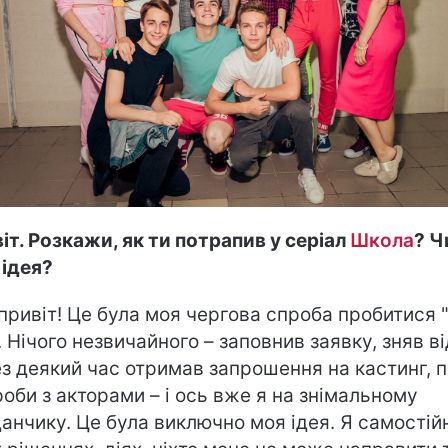
іт. Розкажи, як ти потрапив у серіал
Школа
? Ч
 ідея?
 привіт! Це була моя чергова спроба пробитися 
". Нічого незвичайного – заповнив заявку, зняв ві
з деякий час отримав запрошення на кастинг, п
роби з акторами – і ось вже я на знімальному
анчику. Це була виключно моя ідея. Я самостій