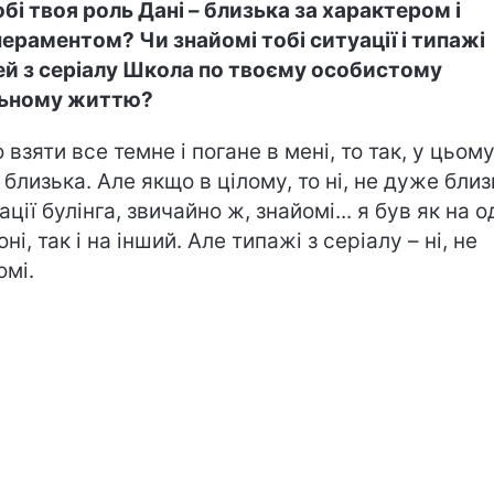
обі твоя роль Дані – близька за характером і
ераментом? Чи знайомі тобі ситуації і типажі
й з серіалу Школа по твоєму особистому
льному життю?
 взяти все темне і погане в мені, то так, у цьом
 близька. Але якщо в цілому, то ні, не дуже близ
ції булінга, звичайно ж, знайомі... я був як на о
ні, так і на інший. Але типажі з серіалу – ні, не
омі.