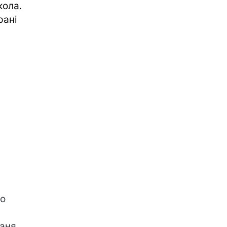
кола.
рані
го
Даня