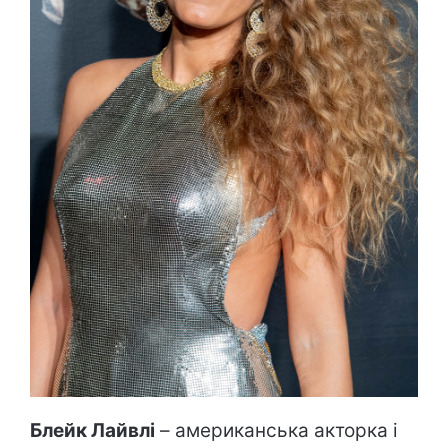
Блейк Лайвлі
– американська акторка і