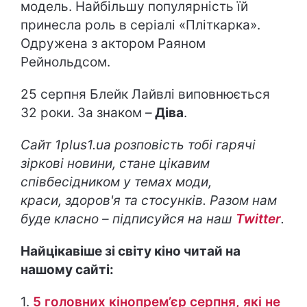
модель. Найбільшу популярність їй
принесла роль в серіалі «Пліткарка».
Одружена з актором Раяном
Рейнольдсом.
25 серпня Блейк Лайвлі виповнюється
32 роки. За знаком –
Діва
.
Сайт
1
plus
1.
ua
розповість тобі гарячі
зіркові новини, стане цікавим
співбесідником у темах моди,
краси,
здоров'я та стосунків.
Разом нам
буде класно – підписуйся на наш
Twitter
.
Найцікавіше зі світу кіно читай на
нашому сайті:
1.
5 головних кінопрем’єр серпня, які не