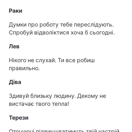
Раки
Думки про роботу тебе переслідують.
Спробуй відволіктися хоча б сьогодні.
Лев
Нікого не слухай. Ти все робиш
правильно.
Діва
Здивуй близьку людину. Декому не
вистачає твого тепла!
Терези
Оточуючі підвищуватимуть твій настрій