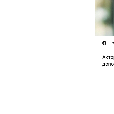
Акто
допо