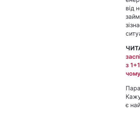
від 
займ
зізн
ситу
ЧИТ
засп
з 1+
чому
Пара
Кажу
є на