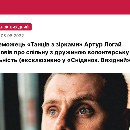
АНОК. ВИХІДНИЙ
| 08.08.2022
можець «Танців з зірками» Артур Логай
овів про спільну з дружиною волонтерську
ьність (ексклюзивно у «Сніданок. Вихідний»