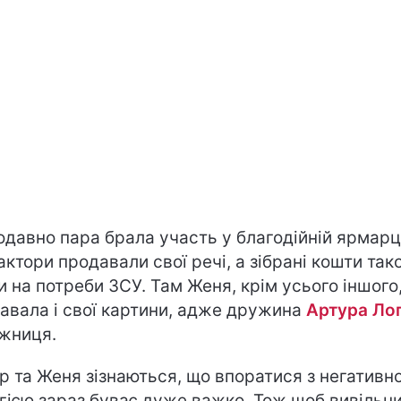
давно пара брала участь у благодійній ярмарці
 актори продавали свої речі, а зібрані кошти так
и на потреби ЗСУ. Там Женя, крім усього іншого
авала і свої картини, адже дружина
Артура Ло
жниця.
р та Женя зізнаються, що впоратися з негативн
гією зараз буває дуже важко. Тож щоб вивільн