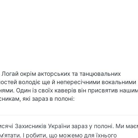
 Логай окрім акторських та танцювальних
ностей володіє ще й непересічними вокальними
нями. Один із своїх каверів він присвятив наши
сникам, які зараз в полоні:
исячі Захисників України зараз у полоні. Ми ма
м‘ятати. І робити, що можемо для їхнього