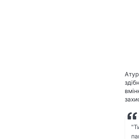
Атур
здіб
вмін
захи
"Т
па