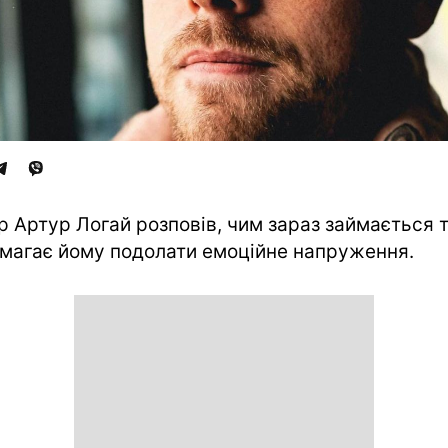
р Артур Логай розповів, чим зараз займається 
магає йому подолати емоційне напруження.