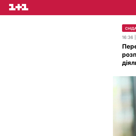
СНІД
16:36 
Пере
розп
діял