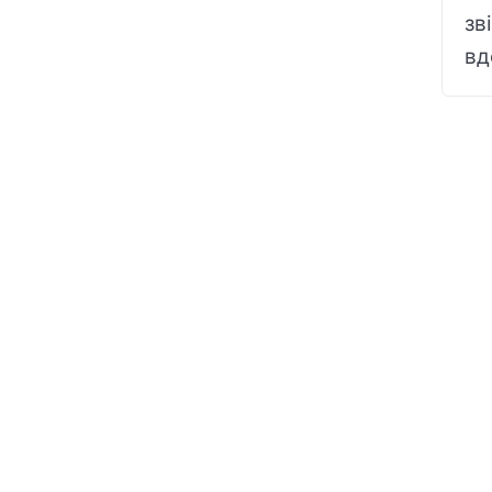
зв
вд