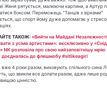
неї Женя рятується, малюючи картини, а Артур 
атися боксом. Переможець "Танців з зірками"
ається, що спорт йому дуже допомагає у стресо
аціях.
АЙТЕ ТАКОЖ:
«Вийти на Майдані Незалежності
івати з усіма артистами»: ексклюзивно у «Сні
1» NK розповіла про свою найзаповітнішу мрію 
 доєдналась до флешмобу #sitlikeagirl
 вже 4 роки разом, виховують спільного сина Л
ть, що звикли все долати разом, адже лише ро
йвищою цінністю.