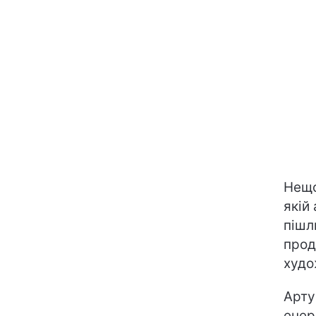
Нещо
якій
пішл
прод
худо
Арту
енер