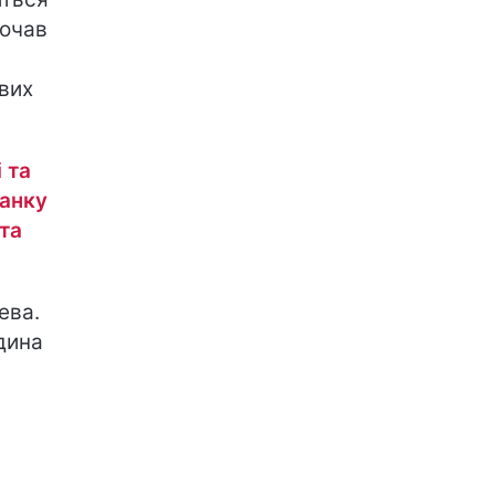
почав
вих
 та
данку
та
ева.
дина