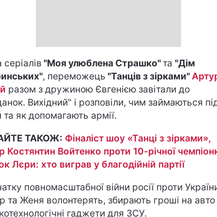
а серіалів
"Моя улюблена Страшко"
та
"Дім
инських"
, переможець
"Танців з зірками"
Арту
ай
разом з дружиною Євгенією завітали до
данок. Вихідний" і розповіли, чим займаються пі
и та як допомагають армії.
АЙТЕ ТАКОЖ:
Фіналіст шоу «Танці з зірками»,
р Костянтин Войтенко проти 10-річної чемпіон
к Лєри: хто виграв у благодійній партії
чатку повномасштабної війни росії проти Україн
р та Женя волонтерять, збирають гроші на авто
котехнологічні гаджети для ЗСУ.