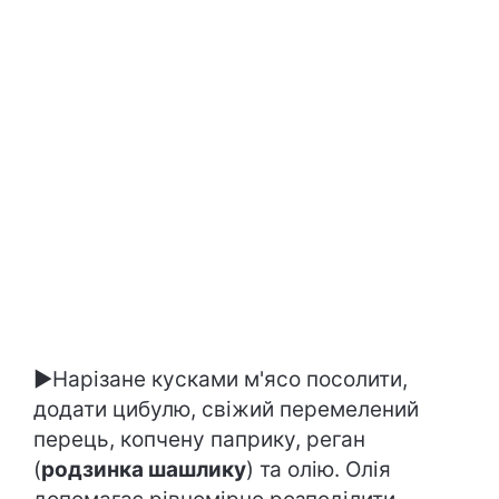
►Нарізане кусками м'ясо посолити,
додати цибулю, свіжий перемелений
перець, копчену паприку, реган
(
родзинка шашлику
) та олію. Олія