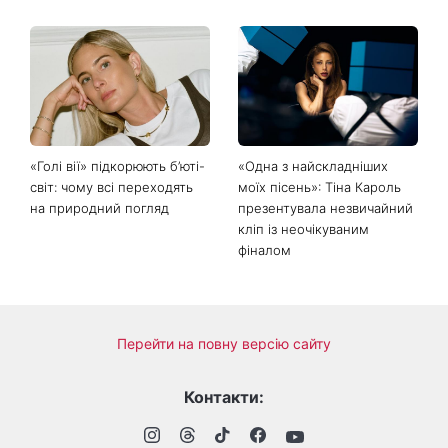
«Голі вії» підкорюють б’юті-
«Одна з найскладніших
світ: чому всі переходять
моїх пісень»: Тіна Кароль
на природний погляд
презентувала незвичайний
кліп із неочікуваним