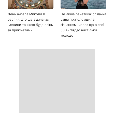
Колаген після 30: 9
Як носити найлегше
продуктів, які допомагають
закрите взуття літа: 3
довше зберегти молодість
стильні поєднання з
шкіри
мокасинами
День ангела Миколи 8
Не лише генетика: співачка
серпня: хто ще відзначає
Lama приголомшила
іменини та якою буде осінь
зізнанням, через що в свої
за прикметами
50 виглядає настільки
молодо