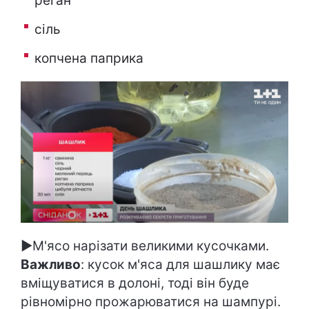
реган
сіль
копчена паприка
►М'ясо нарізати великими кусочками.
Важливо
: кусок м'яса для шашлику має
вміщуватися в долоні, тоді він буде
рівномірно прожарюватися на шампурі.