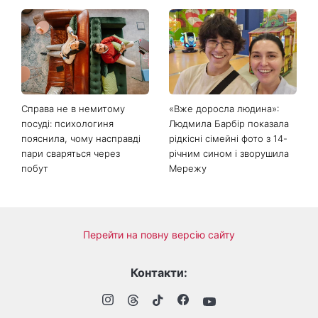
День ангела 9 серпня:
Найпопулярніший салат
Пантелеймон, Микола та
літа: готуємо «Зелену
Сава серед іменинників -
Богиню»
чому цього дня варто
зробити добру справу