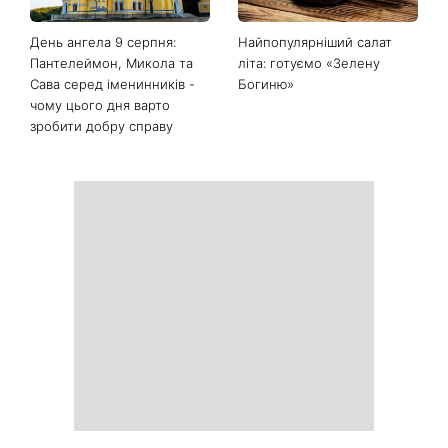
Останні новини
Білі кросівки знову будуть
Гороскоп на 9 серпня для
як нові: два прості
всіх знаків зодіаку: день
продукти з кухні легко
рішень, які більше не
приберуть плями та
можна відкладати
неприємний запах