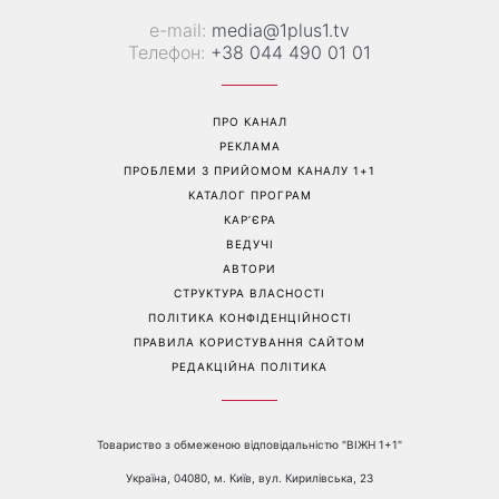
Справа не в немитому
«Вже доросла людина»:
посуді: психологиня
Людмила Барбір показала
пояснила, чому насправді
рідкісні сімейні фото з 14-
пари сваряться через
річним сином і зворушила
побут
Мережу
Перейти на повну версію сайту
Контакти: