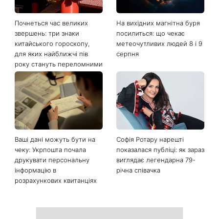
Почнеться час великих
На вихідних магнітна буря
звершень: три знаки
посилиться: що чекає
китайського гороскопу,
метеочутливих людей 8 і 9
для яких найближчі пів
серпня
року стануть переломними
Ваші дані можуть бути на
Софія Ротару нарешті
чеку: Укрпошта почала
показалася публіці: як зараз
друкувати персональну
виглядає легендарна 79-
інформацію в
річна співачка
розрахункових квитанціях