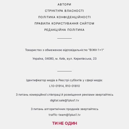
АВТОРИ
СТРУКТУРА ВЛАСНОСТІ
ПОЛІТИКА КОНФІДЕНЦІЙНОСТІ
ПРАВИЛА КОРИСТУВАННЯ САЙТОМ
РЕДАКЦІЙНА ПОЛІТИКА
Товариство з обмеженою відповідальністю "ВІЖН 1+1"
Україна, 04080, м. Київ, вул. Кирилівська, 23
Ідентифікатор медіа в Реєстрі суб’єктів у сфері медіа:
L10-01914, R10-01810
З питань комерційної співпраці й розміщення реклами звертайтесь
digital.sale@1plus1.tv
З питань алгоритмічних продажів звертайтесь
traffic-team@1plus1.tv
ТИ НЕ ОДИН