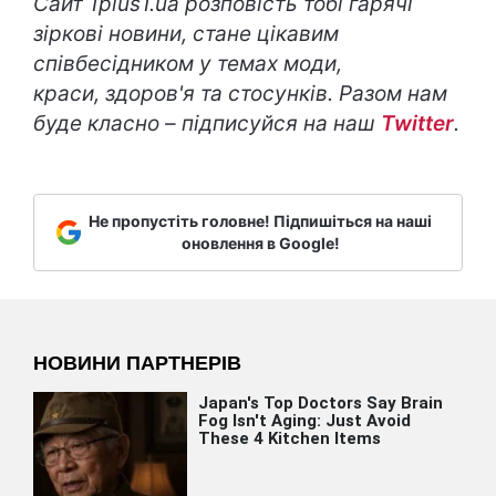
Сайт
1
plus
1.
ua
розповість тобі гарячі
зіркові новини, стане цікавим
співбесідником у темах моди,
краси,
здоров'я та стосунків.
Разом нам
буде класно – підписуйся на наш
Twitter
.
Не пропустіть головне! Підпишіться на наші
оновлення в Google!