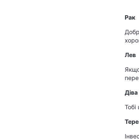
Рак
Добр
хоро
Лев
Якщо
пере
Діва
Тобі
Тере
Інве