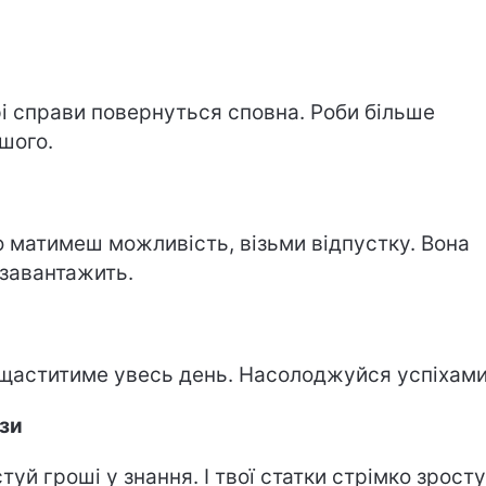
і справи повернуться сповна. Роби більше
шого.
 матимеш можливість, візьми відпустку. Вона
завантажить.
 щаститиме увесь день. Насолоджуйся успіхами
зи
стуй гроші у знання. І твої статки стрімко зросту