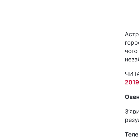
Астр
горо
чого
неза
ЧИТ
2019
Ове
З’яв
резу
Теле