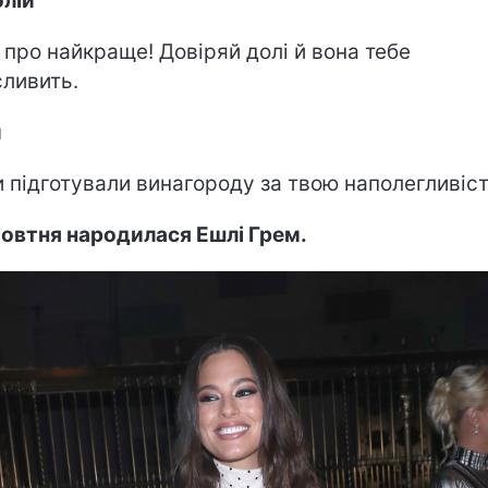
лій
 про найкраще! Довіряй долі й вона тебе
ливить.
и
и підготували винагороду за твою наполегливіст
овтня народилася Ешлі Грем.