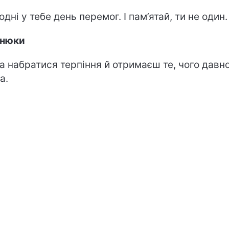
одні у тебе день перемог. І пам’ятай, ти не один.
знюки
а набратися терпіння й отримаєш те, чого давн
ла.