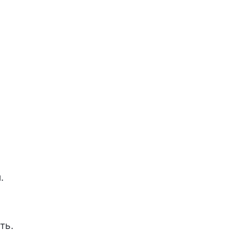
.
ть.