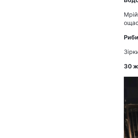
Водо
Мрій
ощас
Риб
Зірк
30 ж