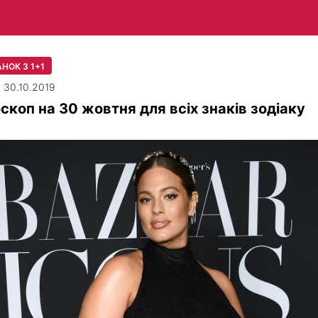
НОК З 1+1
| 30.10.2019
скоп на 30 жовтня для всіх знаків зодіаку