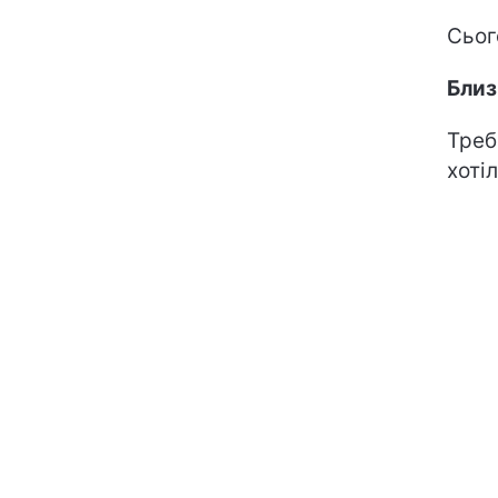
Сьог
Бли
Треб
хоті