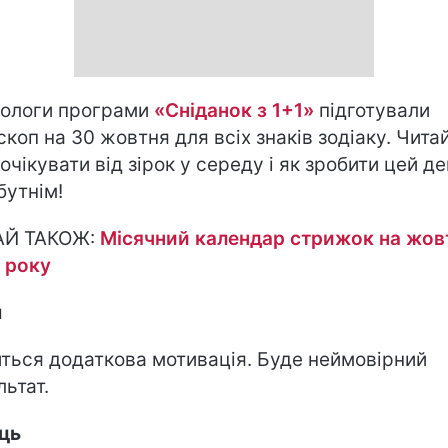
ологи програми
«
Сніданок з 1+1
»
підготували
скоп на 30 жовтня для всіх знаків зодіаку. Читай
 очікувати від зірок у середу і як зробити цей д
бутнім!
АЙ ТАКОЖ:
Місячний календар стрижок на жов
 року
н
иться додаткова мотивація. Буде неймовірний
льтат.
ць