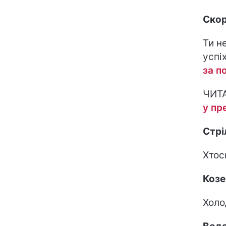
Скор
Ти н
успі
за п
ЧИТ
у пр
Стрі
Хтос
Козе
Холо