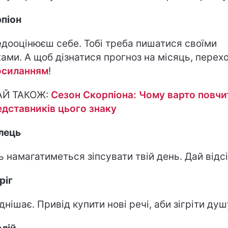
піон
едооцінюєш себе. Тобі треба пишатися своїми
хами. А щоб дізнатися прогноз на місяць, перех
осиланням
!
АЙ ТАКОЖ:
Сезон Скорпіона: Чому варто повчи
едставників цього знаку
лець
ь намагатиметься зіпсувати твій день. Дай відсі
ріг
днішає. Привід купити нові речі, аби зігріти душ