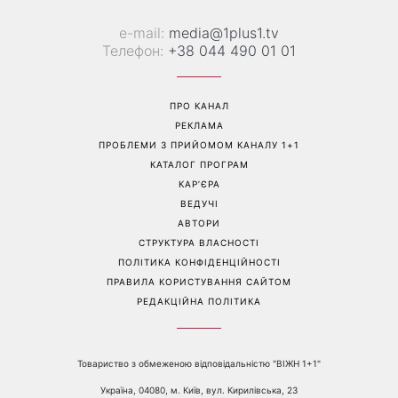
Справа не в немитому
«Вже доросла людина»:
посуді: психологиня
Людмила Барбір показала
пояснила, чому насправді
рідкісні сімейні фото з 14-
пари сваряться через
річним сином і зворушила
побут
Мережу
Перейти на повну версію сайту
Контакти: