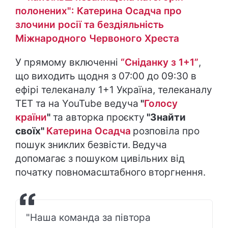
полонених": Катерина Осадча про
злочини росії та бездіяльність
Міжнародного Червоного Хреста
У прямому включенні
“Сніданку з 1+1”
,
що виходить щодня з 07:00 до 09:30 в
ефірі телеканалу 1+1 Україна, телеканалу
ТЕТ та на YouTube ведуча
"
Голосу
країни
"
та авторка проєкту
"Знайти
своїх"
Катерина Осадча
розповіла про
пошук зниклих безвісти.
Ведуча
допомагає з пошуком цивільних від
початку повномасштабного вторгнення.
"Наша команда за півтора