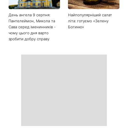
Останні новини
Білі кросівки знову будуть
Гороскоп на 9 серпня для
як нові: два прості
всіх знаків зодіаку: день
продукти з кухні легко
рішень, які більше не
приберуть плями та
можна відкладати
неприємний запах