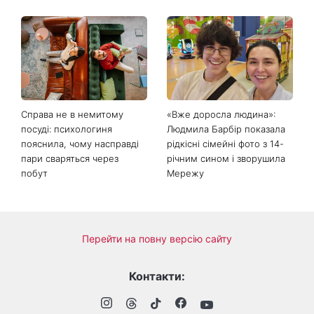
День ангела 9 серпня:
Найпопулярніший салат
Пантелеймон, Микола та
літа: готуємо «Зелену
Сава серед іменинників -
Богиню»
чому цього дня варто
зробити добру справу