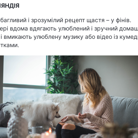
ЛЯНДІЯ
багливий і зрозумілий рецепт щастя – у фінів.
ері вдома вдягають улюблений і зручний домаш
 і вмикають улюблену музику або відео із куме
ятками.