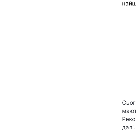
найщ
Сьог
мают
Реко
далі.