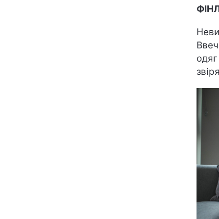
ФІН
Неви
Ввеч
одяг
звір