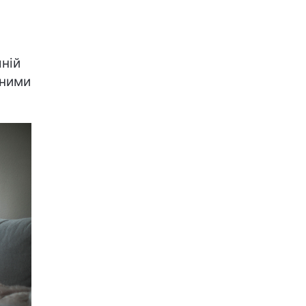
ній
дними