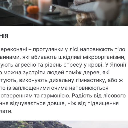
НІЯ
переконані – прогулянки у лісі наповнюють тіло
винами, які вбивають шкідливі мікроорганізми,
ують агресію та рівень стресу у крові. У Японії
о можна зустріти людей поміж дерев, які
тують, виконують дихальну гімнастику, або ж
то із заплющеними очима наповнюються
отворенням та гармонією. Радість від лісового
ння відчувається довше, ніж від підвищення
лати.