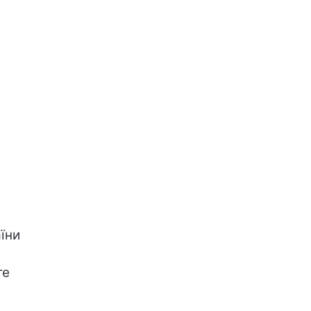
їни
те