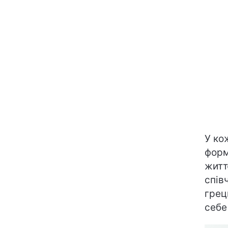
У ко
форм
житт
співч
грец
себе 