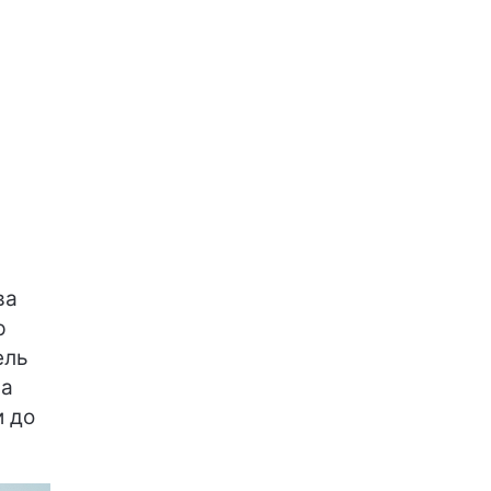
ва
р
ель
За
и до