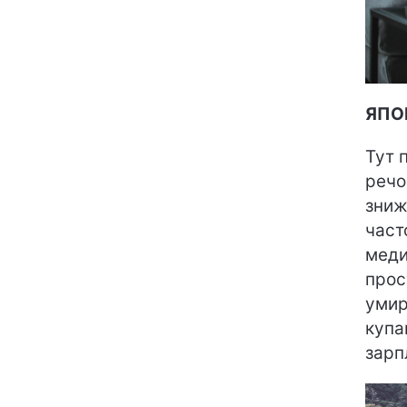
ЯПО
Тут 
речо
зниж
част
меди
прос
умир
купа
зарп