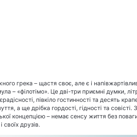
жного грека – щастя своє, але є і напівжартівли
ула – «філотімо». Це дві-три приємні думки, літ
єрадісності, півкіло гостинності та десять крап
уття, а ще дрібка гордості, гідності та совісті. 
ької концепцією – немає сенсу життя без поваг
і своїх друзів.