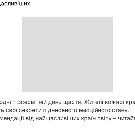
асливіших.
одні – Всесвітній день щастя. Жителі кожної кра
ь свої секрети піднесеного емоційного стану.
мендації від найщасливіших країн світу – читай