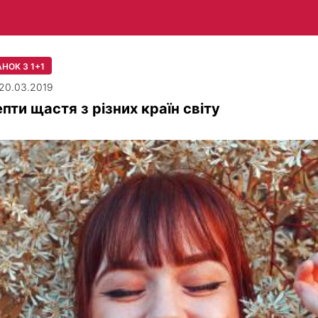
НОК З 1+1
| 20.03.2019
пти щастя з різних країн світу