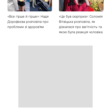
Останні новини
Головний стильний тренд
Не відкладайте до вересня:
соцмереж: чому
що обов'язково потрібно
мініспідниця з паєтками
зробити на ділянці у серпні
підкорила Instagram
2026