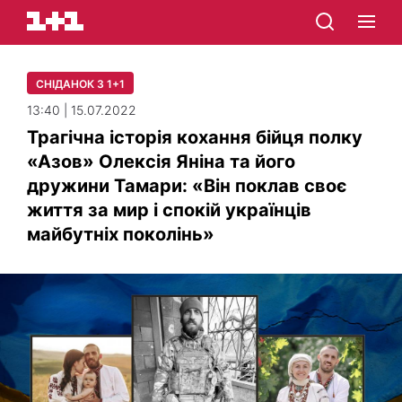
СНІДАНОК З 1+1
13:40 | 15.07.2022
Трагічна історія кохання бійця полку
«Азов» Олексія Яніна та його
дружини Тамари: «Він поклав своє
життя за мир і спокій українців
майбутніх поколінь»