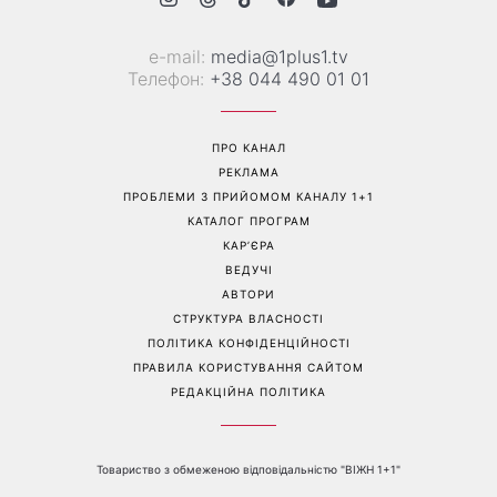
Зелені помідори на кущах:
Не кінець світу: 12 серпня
садівники пояснили, чому
відбудеться рідкісне
плоди не червоніють навіть
поєднання сонячного
у спеку
затемнення, Персеїди та
параду планет – коли їх
можна побачити
Перейти на повну версію сайту
Контакти: