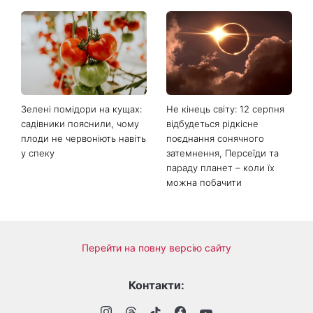
«Все гірше й гірше»: Надя
«Це був сюрприз»: Соломія
Дорофєєва розповіла про
Вітвіцька розповіла, як
проблеми зі здоров’ям
дізналася про вагітність та
якою була реакція чоловіка