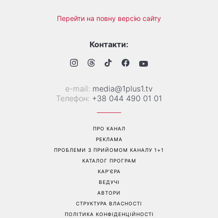
Гороскоп на 10 серпня для
Тигрові креветки з сиром
всіх знаків зодіаку: день,
дорблю: рецепт, який
коли варто сказати те, про
підкорив Instagram
що давно мовчали
Перейти на повну версію сайту
Контакти:
е-mail:
media@1plus1.tv
Телефон:
+38 044 490 01 01