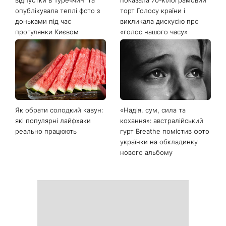
«Вдома краще»: Лілія
«Багато думаю про це»:
Ребрик повернулася з
Наталя Могилевська
відпустки в Туреччині та
показала 70-кілограмовий
опублікувала теплі фото з
торт Голосу країни і
доньками під час
викликала дискусію про
прогулянки Києвом
«голос нашого часу»
Як обрати солодкий кавун:
«Надія, сум, сила та
які популярні лайфхаки
кохання»: австралійський