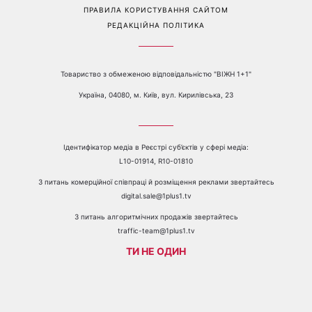
ПРО КАНАЛ
РЕКЛАМА
ПРОБЛЕМИ З ПРИЙОМОМ КАНАЛУ 1+1
КАТАЛОГ ПРОГРАМ
КАР’ЄРА
ВЕДУЧІ
АВТОРИ
СТРУКТУРА ВЛАСНОСТІ
ПОЛІТИКА КОНФІДЕНЦІЙНОСТІ
ПРАВИЛА КОРИСТУВАННЯ САЙТОМ
РЕДАКЦІЙНА ПОЛІТИКА
Товариство з обмеженою відповідальністю "ВІЖН 1+1"
Україна, 04080, м. Київ, вул. Кирилівська, 23
Ідентифікатор медіа в Реєстрі суб’єктів у сфері медіа:
L10-01914, R10-01810