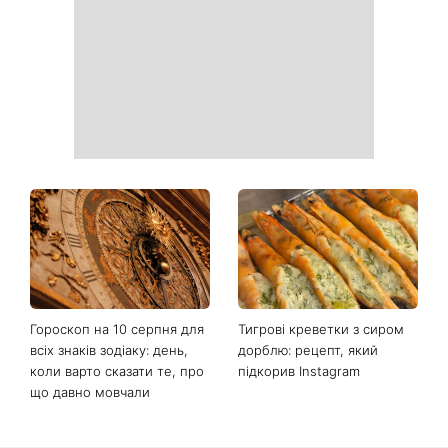
реально працюють
гурт Breathe помістив фото
українки на обкладинку
нового альбому