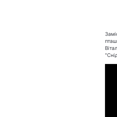
Замі
пташ
Віта
"Снід