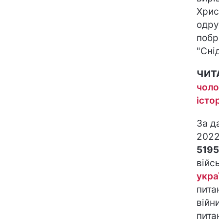
Хрис
одру
побр
"Снід
ЧИТ
чоло
істо
За д
2022
5195
війс
укра
пита
війн
пита