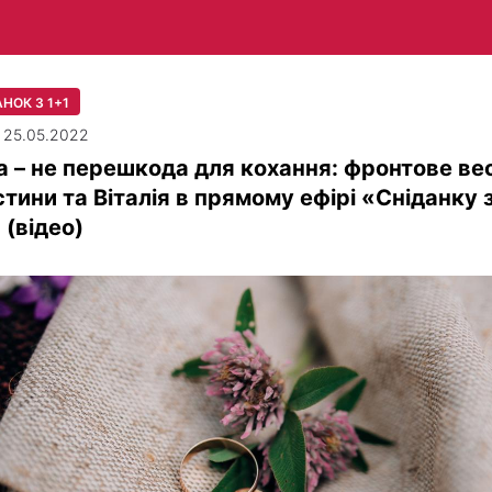
НОК З 1+1
| 25.05.2022
а – не перешкода для кохання: фронтове ве
тини та Віталія в прямому ефірі «Сніданку 
 (відео)