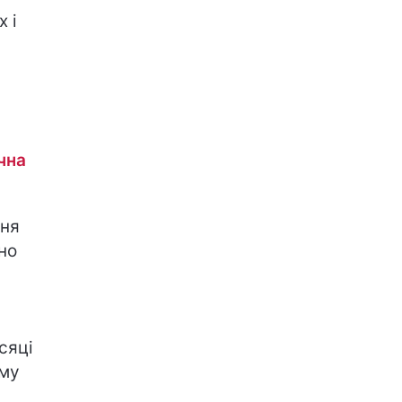
х і
ічна
вня
но
сяці
ому