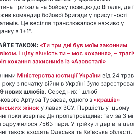
тина приїхала на бойову позицію до Віталія, де ї
жив командир бойової бригади у присутності
атимів. Це весілля транслювалося наживо у
анку з 1+1".
АЙТЕ ТАКОЖ:
«Ти три дні був моїм законним
віком. І цілу вічність ти – моє кохання», – траг
рія кохання захисників із «Азовсталі»
аними
Міністерства юстиції України
від 24 тра
 року з початку війни в Україні було зарєстрова
9 нових шлюбів.
Серед них і шлюб
ькового Артура Тураєва, одного з
«крашів»
їнських жінок
у лавах ЗСУ. Першість у цьому
нні поки зберігає Дніпропетровщина: там за 3 мі
и одружилося 7563 пари. У трійку лідерів в ць
нні також входять Одеська та Київська області.