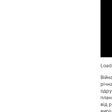
Loadi
Війн
річн
одру
план
від 
вирі