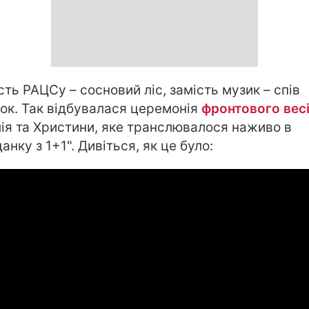
сть РАЦСу – сосновий ліс, замість музик – спів
ок. Так відбувалася церемонія
фронтового вес
лія та Христини, яке транслювалося наживо в
анку з 1+1". Дивіться, як це було: