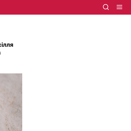
сілля
з