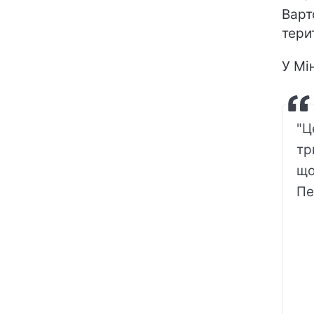
Варт
тери
У Мі
"Ц
тр
що
Пе