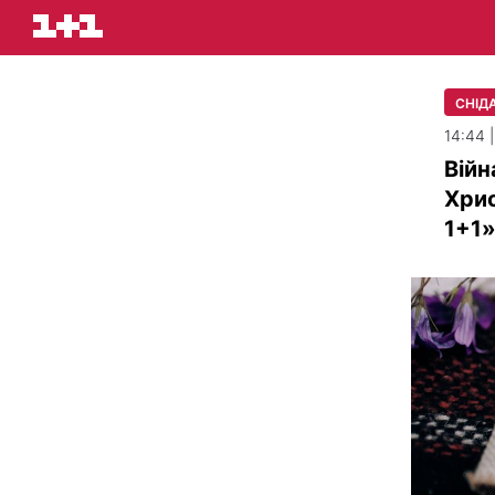
СНІДА
14:44 
Війн
Хрис
1+1»