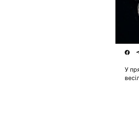
У пр
весі