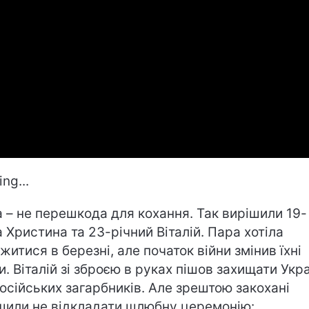
ng...
а – не перешкода для кохання. Так вирішили 19-
а Христина та 23-річний Віталій. Пара хотіла
житися в березні, але початок війни змінив їхні
и. Віталій зі зброєю в руках пішов захищати Укр
російських загарбників. Але зрештою закохані
шили не відкладати шлюбну церемонію: