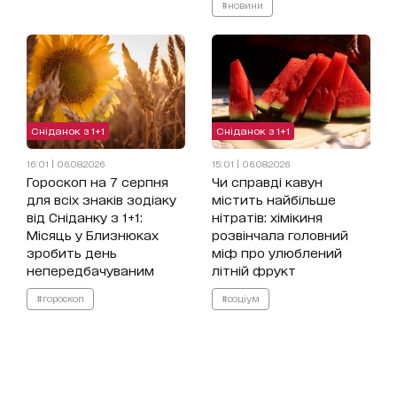
#новини
Сніданок з 1+1
Сніданок з 1+1
16:01 | 06.08.2026
15:01 | 06.08.2026
Гороскоп на 7 серпня
Чи справді кавун
для всіх знаків зодіаку
містить найбільше
від Сніданку з 1+1:
нітратів: хімікиня
Місяць у Близнюках
розвінчала головний
зробить день
міф про улюблений
непередбачуваним
літній фрукт
#гороскоп
#соціум