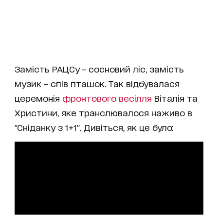
Замість РАЦСу – сосновий ліс, замість
музик – спів пташок. Так відбувалася
церемонія
фронтового весілля
Віталія та
Христини, яке транслювалося наживо в
"Сніданку з 1+1". Дивіться, як це було: