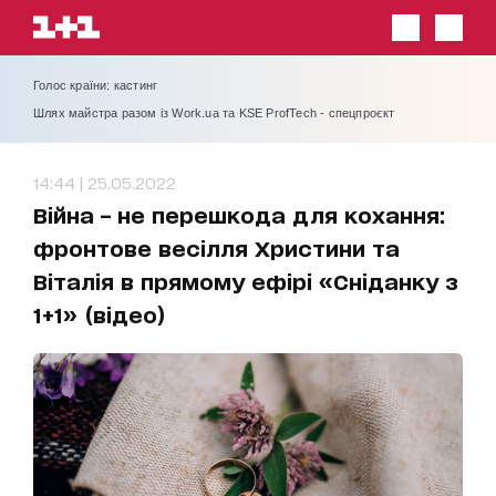
Голос країни: кастинг
Шлях майстра разом із Work.ua та KSE ProfTech - спецпроєкт
14:44 | 25.05.2022
Війна – не перешкода для кохання:
фронтове весілля Христини та
Віталія в прямому ефірі «Сніданку з
1+1» (відео)