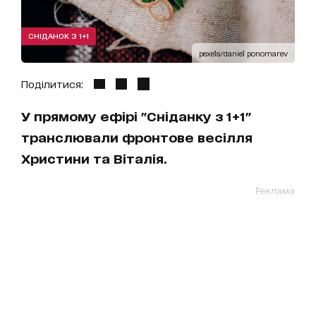
СНІДАНОК З 1+1
pexels/daniel ponomarev
Поділитися:
У прямому ефірі "Сніданку з 1+1"
транслювали фронтове весілля
Христини та Віталія.
Реклама