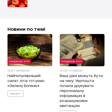
Новини по темі
Сніданок з 1+1
Сніданок з 1+1
13:39 | 08.08.2026
19:08 | 07.08.2026
Найпопулярніший
Ваші дані можуть бути
салат літа: готуємо
на чеку: Укрпошта
«Зелену Богиню»
почала друкувати
персональну
#рецепт
інформацію в
розрахункових
квитанціях