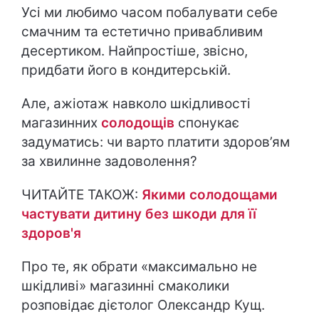
Усі ми любимо часом побалувати себе
смачним та естетично привабливим
десертиком. Найпростіше, звісно,
придбати його в кондитерській.
Але, ажіотаж навколо шкідливості
магазинних
солодощів
спонукає
задуматись: чи варто платити здоров’ям
за хвилинне задоволення?
ЧИТАЙТЕ ТАКОЖ:
Якими солодощами
частувати дитину без шкоди для її
здоров'я
Про те, як обрати «максимально не
шкідливі» магазинні смаколики
розповідає дієтолог Олександр Кущ.