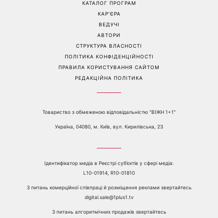
іменинників - чому цього
дорого та пасує до всього
дня не варто проходити
повз чужу біду
Перейти на повну версію сайту
Контакти:
е-mail:
media@1plus1.tv
Телефон:
+38 044 490 01 01
ПРО КАНАЛ
РЕКЛАМА
ПРОБЛЕМИ З ПРИЙОМОМ КАНАЛУ 1+1
КАТАЛОГ ПРОГРАМ