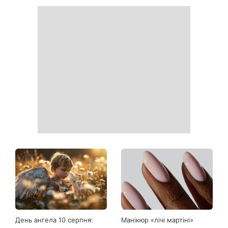
Як обрати солодкий кавун:
Гороскоп на 10 серпня для
які популярні лайфхаки
всіх знаків зодіаку: день,
реально працюють
коли варто сказати те, про
що давно мовчали
Тигрові креветки з сиром
«Костя, рятуй мене»:
дорблю: рецепт, який
Грубич поділився
підкорив Instagram
кумедними спогадами про
Пономарьова та показав
рідкісні архівні фото