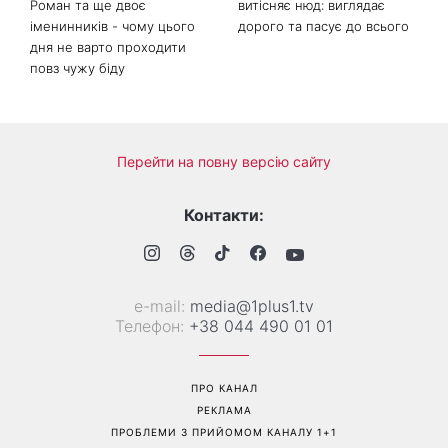
День ангела 10 серпня:
Манікюр «лічі мартіні»
Роман та ще двоє
витісняє нюд: виглядає