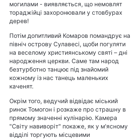
могилами - виявляється, що немовлят
тораджійці захоронювали у стовбурах
дерев!
Потім допитливий Комаров помандрує на
північ острову Сулавесі, щоби погуляти
на веселому християнському святі – дні
народження церкви. Саме там народ
безтурботно танцює під знайомий
кожному із нас танець маленьких
каченят.
Окрім того, ведучий відвідає міський
ринок Томогон і розкаже про страшну в
прямому значенні кулінарію. Камера
"Світу навиворіт" покаже, як у м'ясному
відділі торгують місцевими