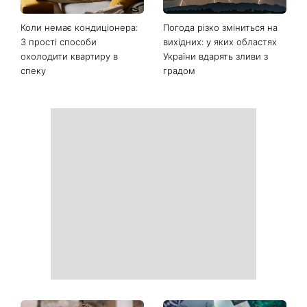
Ваші дані можуть бути на
Софія Ротару нарешті
чеку: Укрпошта почала
показалася публіці: як зараз
друкувати персональну
виглядає легендарна 79-
інформацію в
річна співачка
розрахункових квитанціях
Коли немає кондиціонера:
Погода різко зміниться на
3 прості способи
вихідних: у яких областях
охолодити квартиру в
України вдарять зливи з
спеку
градом