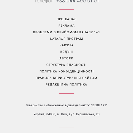
Володимир Дантес вперше
всіх знаків зодіаку: кому
відкрито показався з новою
повернеться удача, а кому
обраницею
варто сказати «ні»
Перейти на повну версію сайту
Контакти:
е-mail:
media@1plus1.tv
Телефон:
+38 044 490 01 01
ПРО КАНАЛ
РЕКЛАМА
ПРОБЛЕМИ З ПРИЙОМОМ КАНАЛУ 1+1
КАТАЛОГ ПРОГРАМ