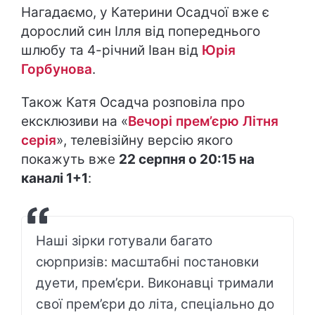
Нагадаємо, у Катерини Осадчої вже є
дорослий син Ілля від попереднього
шлюбу та 4-річний Іван від
Юрія
Горбунова
.
Також Катя Осадча розповіла про
ексклюзиви на «
Вечорі прем’єрю Літня
серія
», телевізійну версію якого
покажуть вже
22 серпня о 20:15 на
каналі 1+1
:
Наші зірки готували багато
сюрпризів: масштабні постановки
дуети, прем’єри. Виконавці тримали
свої прем’єри до літа, спеціально до