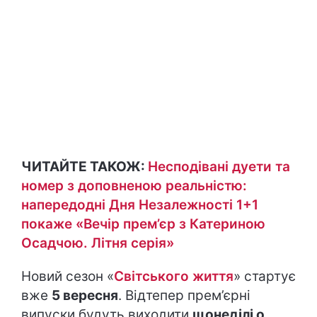
ЧИТАЙТЕ ТАКОЖ:
Несподівані дуети та
номер з доповненою реальністю:
напередодні Дня Незалежності 1+1
покаже «Вечір прем’єр з Катериною
Осадчою. Літня серія»
Новий сезон «
Світського життя
» стартує
вже
5 вересня
. Відтепер прем’єрні
випуски будуть виходити
щонеділі о