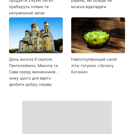
продукти з кухні легко
рішень, які більше не
приберуть плями та
можна відкладати
неприємний запах
День ангела 9 серпня:
Найпопулярніший салат
Пантелеймон, Микола та
літа: готуємо «Зелену
Сава серед іменинників -
Богиню»
чому цього дня варто
зробити добру справу