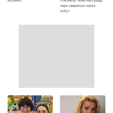
Гороскоп на 9 серпня для
День ангела 9 серпня:
всіх знаків зодіаку: день
Пантелеймон, Микола та
рішень, які більше не
Сава серед іменинників -
можна відкладати
чому цього дня варто
зробити добру справу
Найпопулярніший салат
Справа не в немитому
літа: готуємо «Зелену
посуді: психологиня
Богиню»
пояснила, чому насправді