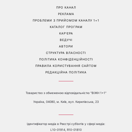
«Вже доросла людина»:
«Українська Сінді
Людмила Барбір показала
Кроуфорд»: Ольга Сумська
рідкісні сімейні фото з 14-
вразила архівними фото
річним сином і зворушила
часів молодості
Мережу
Перейти на повну версію сайту
Контакти:
е-mail:
media@1plus1.tv
Телефон:
+38 044 490 01 01