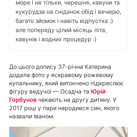
море і не тільки, черешня, кавуни та
кукурудза на сніданок обід і вечерю,
багато зйомок і навіть відпустка :)
але попереду цілий місяць літа,
кавунів і водних процедур :)
До цього допису 37-річна Катерина
додала фото у яскравому рожевому
купальнику, який витончено підкреслює
фігуру ведучої — Осадча та
Юрій
Горбунов
чекають на другу дитину. У
2017 році у пари народився син, якого
назвали Іваном.