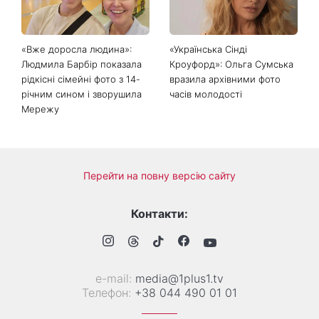
пари сваряться через
побут