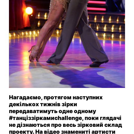
Нагадаємо, протягом наступних
декількох тижнів зірки
передаватимуть одне одному
#танціззіркамиchallenge, поки глядачі
не дізнаються про весь зірковий склад
проекту. На відео знамениті артисти