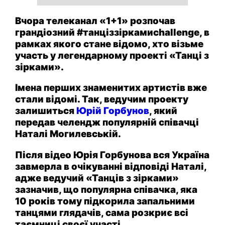
Вчора телеканал «1+1» розпочав
грандіозний #танціззіркамиchallenge, в
рамках якого стане відомо, хто візьме
участь у легендарному проекті «Танці з
зірками».
Імена перших знаменитих артистів вже
стали відомі. Так, ведучим проекту
залишиться
Юрій Горбунов
, який
передав челендж популярній співачці
Наталі Могилевській.
Після відео Юрія Горбунова вся Україна
завмерла в очікуванні відповіді Наталі,
адже ведучий «Танців з зірками»
зазначив, що популярна співачка, яка
10 років тому підкорила запальними
танцями глядачів, сама розкриє всі
таємниці своєї участі.