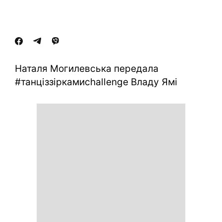
Наталя Могилевська передала
#танціззіркамиchallenge Владу Ямі