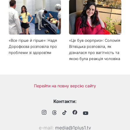
Головний стильний тренд
Не відкладайте до вересня:
соцмереж: чому
що обов'язково потрібно
мініспідниця з паєтками
зробити на ділянці у серпні
підкорила Instagram
2026