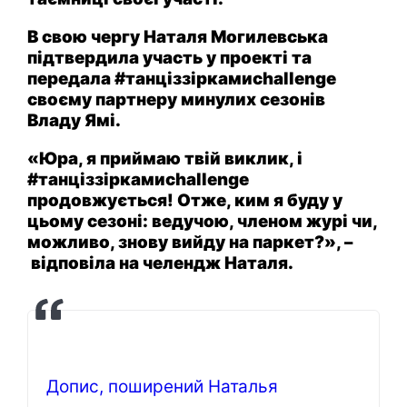
В свою чергу Наталя Могилевська
підтвердила участь у проекті та
передала #танціззіркамиchallenge
своєму партнеру минулих сезонів
Владу Ямі.
«Юра, я приймаю твій виклик, і
#танціззіркамиchallenge
продовжується! Отже, ким я буду у
цьому сезоні: ведучою, членом журі чи,
можливо, знову вийду на паркет?», –
відповіла на челендж Наталя.
Допис, поширений Наталья