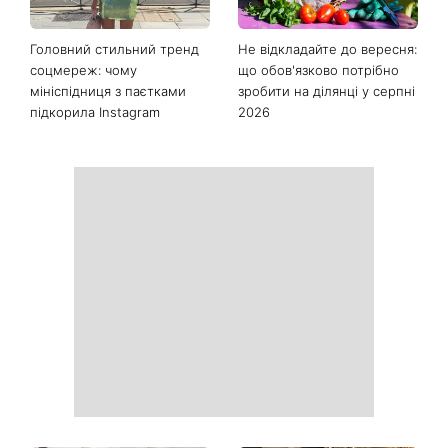
Останні новини
Як почати бігати після 35
Рейтинги зашкалюють: 3
років і не кинути це через
турецькі серіали, які стали
тиждень: 6 правил, які
головними хітами 2026
дійсно працюють
року