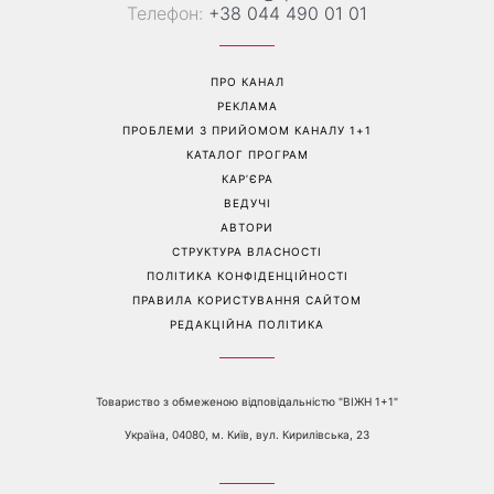
«Все гірше й гірше»: Надя
«Це був сюрприз»: Соломія
Дорофєєва розповіла про
Вітвіцька розповіла, як
проблеми зі здоров’ям
дізналася про вагітність та
якою була реакція чоловіка
Перейти на повну версію сайту
Контакти:
е-mail:
media@1plus1.tv