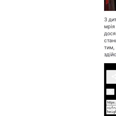
З ди
мрія
дося
стан
тим,
здій