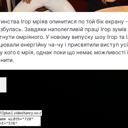
тинства Ігор мріяв опинитися по той бік екрану -
 збулась. Завдяки наполегливій праці Ігор зумів
гнути омріяного. У новому випуску шоу Ігор та 
цювали енергійну ча-чу і присвятили виступ ус
 у кого є мрія, однак поки що немає можливості ї
снити.