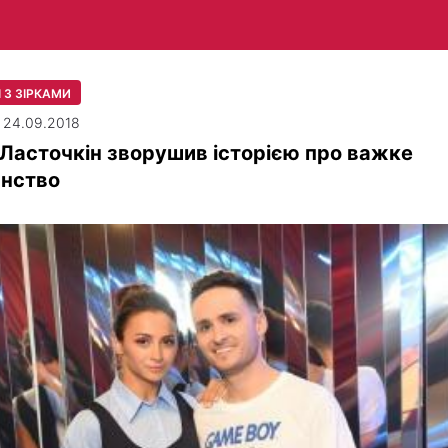
 З ЗІРКАМИ
| 24.09.2018
 Ласточкін зворушив історією про важке
инство