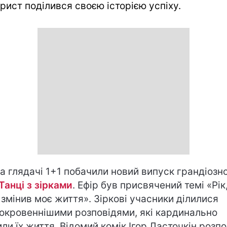
рист поділився своєю історією успіху.
а глядачі 1+1 побачили новий випуск грандіозн
Танці з зірками
. Ефір був присвячений темі «Рік
 змінив моє життя». Зіркові учасники ділилися
окровеннішими розповідями, які кардинально
или їх життя. Відомий комік Ігор Ласточкін розпо