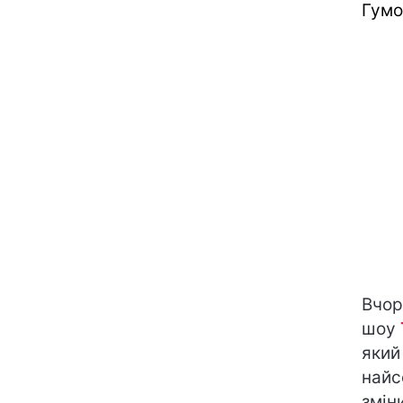
Гумо
Вчор
шоу
який
найс
змін