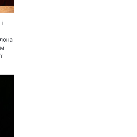
 і
Ілона
ім
ї