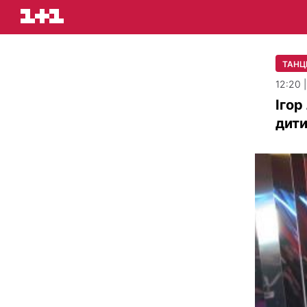
ТАНЦІ
12:20 
Ігор
дит