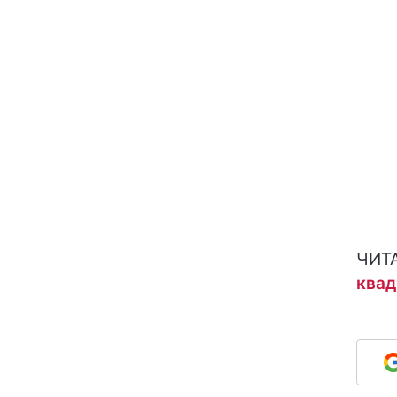
ЧИТ
квад