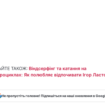
АЙТЕ ТАКОЖ:
Віндсерфінг та катання на
роциклах: Як полюбляє відпочивати Ігор Ласт
Не пропустіть головне! Підпишіться на наші оновлення в Goog