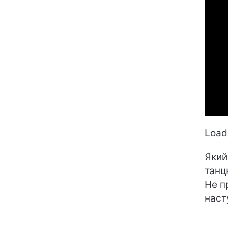
Loadi
Який
танц
Не п
наст