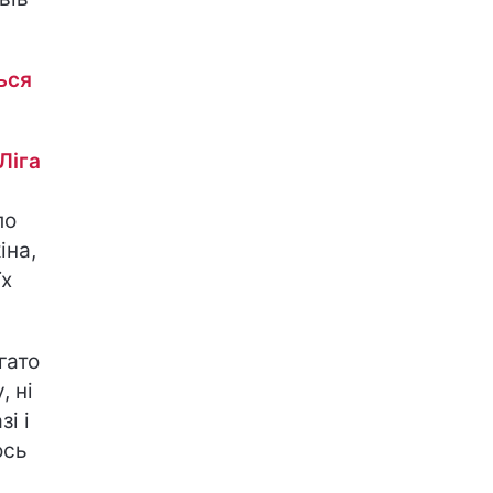
ься
Ліга
ло
іна,
їх
гато
, ні
і і
ось