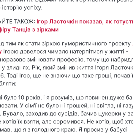
 історію успіху.
АЙТЕ ТАКОЖ:
Ігор Ласточкін показав, як готуєт
фіру Танців з зірками
д тим як стати зіркою гумористичного проекту
у
Ігорю довелося чимало натерпітися у житті -
норазово змінювати професію, тому що набрид
 у злиднях. Рік, який змінив життя Ігоря Ласточк
6. Тоді Ігор, ще не знаючи що таке гроші, почав 
бляти:
і було 10 років, і я розумів, що повинен дуже ба
вати. У сім'ї не було ні грошей, ні світла, ні газу
. Бувало, заходив до сусідів, бачив цукерки у ваз
 хотів їх взяти, але соромився. Не хотів, щоб хт
мав, що я з голодного краю. Я просив у бабусі