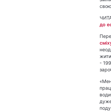
свою
ЧИТ
до е
Пере
сміх
неод
жити
- 199
заро
«Мен
працю
води
дуже
поду