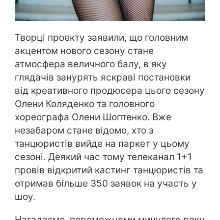
Творці проекту заявили, що головним
акцентом нового сезону стане
атмосфера величного балу, в яку
глядачів занурять яскраві постановки
від креативного продюсера цього сезону
Олени Коляденко та головного
хореографа Олени Шоптенко. Вже
незабаром стане відомо, хто з
танцюристів вийде на паркет у цьому
сезоні. Деякий час тому телеканал 1+1
провів відкритий кастинг танцюристів та
отримав більше 350 заявок на участь у
шоу.
Нагадаємо, переможцями минулого року