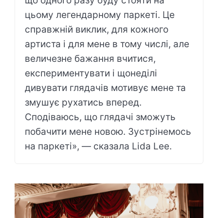
що одного разу буду стояти на
цьому легендарному паркеті. Це
справжній виклик, для кожного
артиста і для мене в тому числі, але
величезне бажання вчитися,
експериментувати і щонеділі
дивувати глядачів мотивує мене та
змушує рухатись вперед.
Сподіваюсь, що глядачі зможуть
побачити мене новою. Зустрінемось
на паркеті», — сказала Lida Lee.