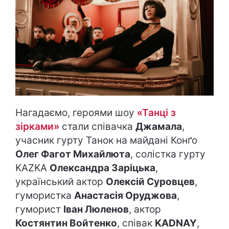
Нагадаємо, героями шоу
«Танці з
зірками»
стали співачка
Джамала
,
учасник гурту Танок на майдані Конґо
Олег Фагот Михайлюта
, солістка гурту
KAZKA
Олександра Заріцька
,
український актор
Олексій Суровцев
,
гумористка
Анастасія Оруджова
,
гуморист
Іван Люленов
, актор
Костянтин Войтенко
, співак
KADNAY
,