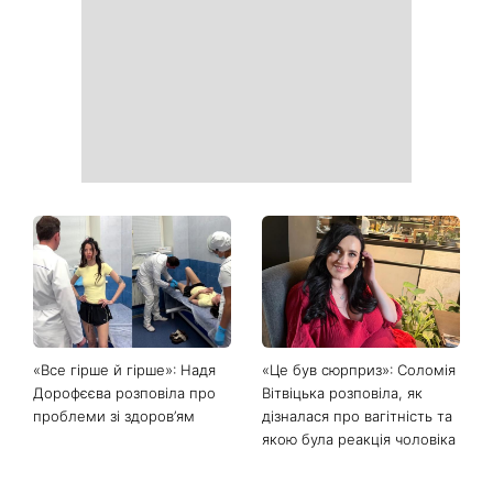
Як почати бігати після 35
Рейтинги зашкалюють: 3
років і не кинути це через
турецькі серіали, які стали
тиждень: 6 правил, які
головними хітами 2026
дійсно працюють
року
Головний стильний тренд
Не відкладайте до вересня:
соцмереж: чому
що обов'язково потрібно
мініспідниця з паєтками
зробити на ділянці у серпні
підкорила Instagram
2026