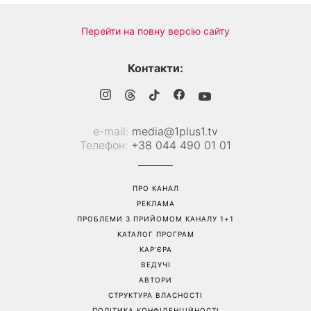
«Все гірше й гірше»: Надя
«Це був сюрприз»: Соломія
Дорофєєва розповіла про
Вітвіцька розповіла, як
проблеми зі здоров’ям
дізналася про вагітність та
якою була реакція чоловіка