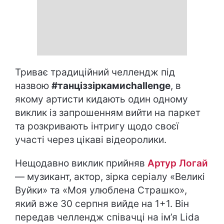
Триває традиційний челлендж під
назвою
#танціззіркамиchallenge
, в
якому артисти кидають один одному
виклик із запрошенням вийти на паркет
та розкривають інтригу щодо своєї
участі через цікаві відеоролики.
Нещодавно виклик прийняв
Артур Логай
— музикант, актор, зірка серіалу «Великі
Вуйки» та «Моя улюблена Страшко»,
який вже 30 серпня вийде на 1+1. Він
передав челлендж співачці на ім’я Lida