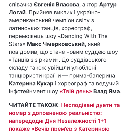
співачка
Євгенія Власова
, актор
Артур
Логай
. Прийняв виклик і україно-
американський чемпіон світу з
латинських танців, хореограф,
переможець шоу «Dancing With The
Stars»
Макс Чмерковський
, який
повідомив, що стане новим суддею шоу
«Танців з зірками». До суддівського
складу також увійшли улюблені
танцюристи країни — прима-балерина
Катерина Кухар
і хореограф та ведучий
інфотейнмент шоу
«Твій день»
Влад Яма
.
ЧИТАЙТЕ ТАКОЖ:
Несподівані дуети та
номер з доповненою реальністю:
напередодні Дня Незалежності 1+1
покаже «Вечір прем’єр з Катериною