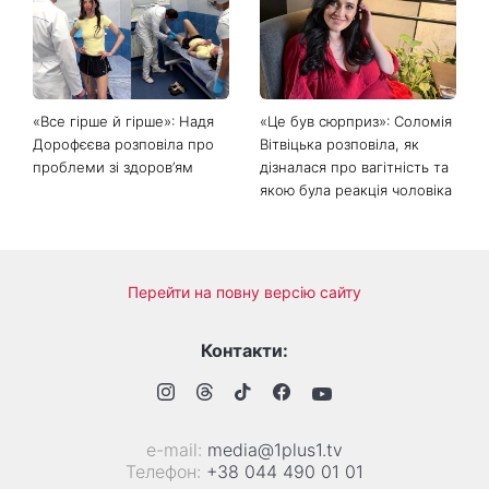
Головний стильний тренд
Не відкладайте до вересня:
соцмереж: чому
що обов'язково потрібно
мініспідниця з паєтками
зробити на ділянці у серпні
підкорила Instagram
2026