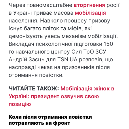
Через повномасштабне
вторгнення
росії
в Україні триває масова
мобілізація
населення. Навколо процесу призову
існує багато пліток та міфів, які
демонізують увесь механізм мобілізації.
Викладач психологічної підготовки 150-
го навчального центру Сил ТрО ЗСУ
Андрій Заєць для TSN.UA розповів, що
насправді чекає на призовників після
отримання повістки.
ЧИТАЙТЕ ТАКОЖ:
Мобілізація жінок в
Україні: президент озвучив свою
позицію
Коли після отримання повістки
потрапляють на фронт