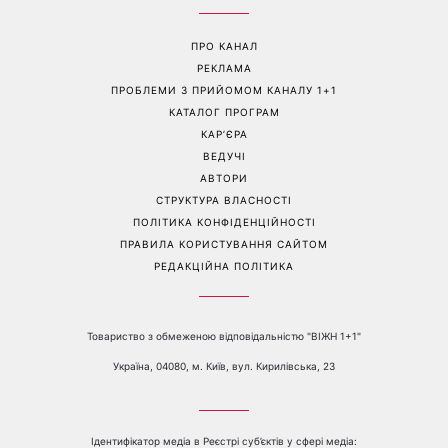
«Все гірше й гірше»: Надя
«Це був сюрприз»: Соломія
Дорофєєва розповіла про
Вітвіцька розповіла, як
проблеми зі здоров’ям
дізналася про вагітність та
якою була реакція чоловіка
Перейти на повну версію сайту
Контакти:
е-mail:
media@1plus1.tv
Телефон:
+38 044 490 01 01