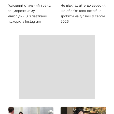
Останні новини
Як почати бігати після 35
Рейтинги зашкалюють: 3
років і не кинути це через
турецькі серіали, які стали
тиждень: 6 правил, які
головними хітами 2026
дійсно працюють
року