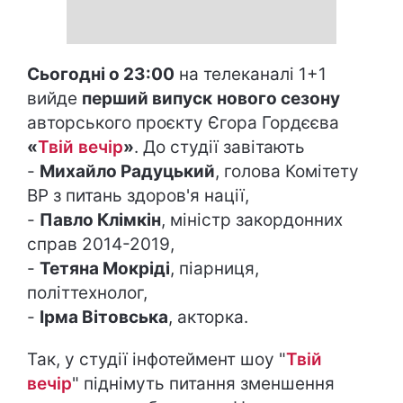
Сьогодні о 23:00
на телеканалі 1+1
вийде
перший випуск
нового сезону
авторського проєкту Єгора Гордєєва
«
Твій вечір
»
. До студії завітають
-
Михайло Радуцький
, голова Комітету
ВР з питань здоров'я нації,
-
Павло Клімкін
, міністр закордонних
справ 2014-2019,
-
Тетяна Мокріді
, піарниця,
політтехнолог,
-
Ірма Вітовська
, акторка.
Так, у студії інфотеймент шоу "
Твій
вечір
" піднімуть питання зменшення