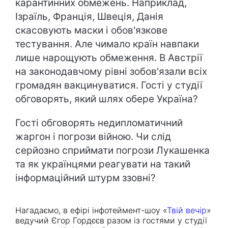
карантинних обмежень. Наприклад,
Ізраїль, Франція, Швеція, Данія
скасовують маски і обов'язкове
тестування. Але чимало країн навпаки
лише нарощують обмеження. В Австрії
на законодавчому рівні зобов'язали всіх
громадян вакцинуватися. Гості у студії
обговорять, який шлях обере Україна?
Гості обговорять недипломатичний
жаргон і погрози війною. Чи слід
серйозно сприймати погрози Лукашенка
та як українцями реагувати на такий
інформаційний штурм ззовні?
Нагадаємо, в ефірі інфотеймент-шоу «
Твій вечір
»
ведучий Єгор Гордєєв разом із гостями у студії