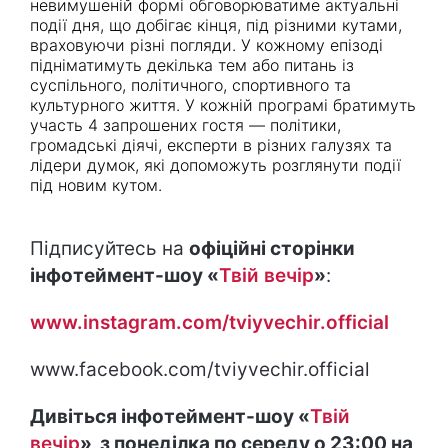
невимушеній формі обговорюватиме актуальні
події дня, що добігає кінця, під різними кутами,
враховуючи різні погляди. У кожному епізоді
підніматимуть декілька тем або питань із
суспільного, політичного, спортивного та
культурного життя. У кожній програмі братимуть
участь 4 запрошених гостя — політики,
громадські діячі, експерти в різних галузях та
лідери думок, які допоможуть розглянути події
під новим кутом.
Підписуйтесь на
офіційні сторінки
інфотеймент-шоу «
Твій вечір
»
:
www.instagram.com/tviyvechir.official
www.facebook.com/tviyvechir.official
Дивіться інфотеймент-шоу «
Твій
вечір
» з понеділка по середу о 23:00 на